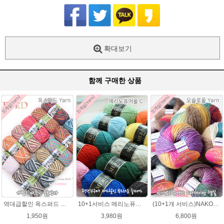
확대보기
함께 구매한 상품
역대급할인 옥스퍼드 나염뜨개실 털실
10+1서비스 메리노퓨어울 C 손뜨개질 털실 뜨개실 블랭킷뜨기실
(10+1개 서비스)NAKO 오슬로울 그라데이션 털실 Oslo wool 뜨개실 나코오슬로울실
1,950원
3,980원
6,800원