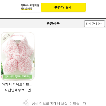
관련상품
장바구니 담기
아기 네키목도리뜨기(훈와리코 뜨개실) [무료도안& 동영상링크] 대바늘뜨기 /네키목도리만들기,네키목도리 도안,네키 목도리뜨기,아기목도리,아기목도리뜨기
직접인쇄무료도안
상세 정보를 확대해 보실 수 있습니다