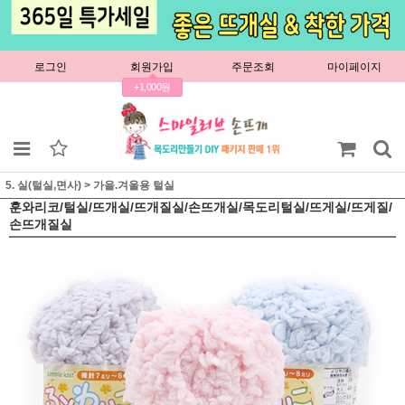
로그인
회원가입
주문조회
마이페이지
+1,000원
5. 실(털실,면사)
>
가을.겨울용 털실
훈와리코/털실/뜨개실/뜨개질실/손뜨개실/목도리털실/뜨게실/뜨게질/
손뜨개질실