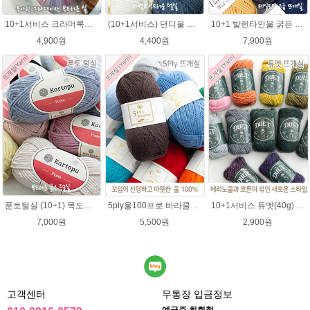
10+1서비스 크라머룩스 털실/부드러운 나염뜨개실 목도리뜨개질 수입 그라데이션털실
(10+1서비스) 댄디울 뜨개실 프리미어울 뜨개질실 목도리뜨개질실
10+1 발렌타인울 굵은 뜨개실/뜨개질실/손뜨개실/목도리털실/제일모직뜨개실
4,900원
4,400원
7,900원
푼토털실 (10+1) 목도리 푼토뜨개실 부드러운실
5ply울100프로 바라클라바뜨개질 5플라이 고급뜨개실 90g (울 100%) 제일모직 생산 얇은굵기 순모사
10+1서비스 듀엣(40g) 메리노울 혼방사 뜨개실 부드러운 유아실
7,000원
5,500원
2,900원
고객센터
무통장 입금정보