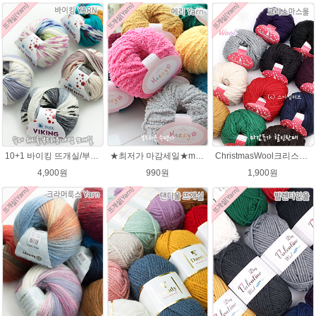
10+1 바이킹 뜨개실/부드러운 나염 아기털실 목도리실 Viking Yarn
★최저가 마감세일★merry메리/털실/수면뜨개실/뜨개질실/손뜨개실/목도리털실
ChristmasWool크리스마스울 털실 손뜨개 뜨개질 뜨개실
4,900원
990원
1,900원