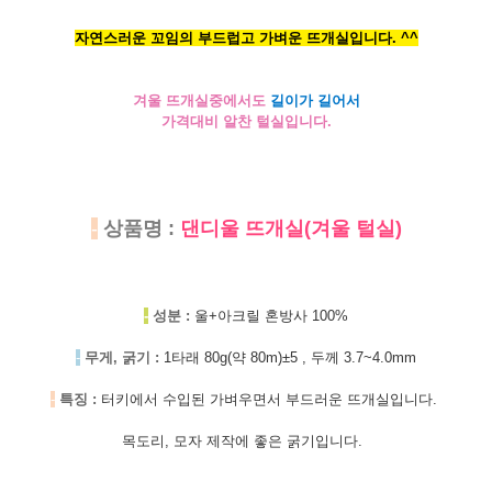
자연스러운 꼬임의 부드럽고 가벼운 뜨개실입니다. ^^
겨울 뜨개실중에서도
길이가 길어서
가격대비 알찬 털실입니다.
-
상품명 :
댄디울 뜨개실(겨울 털실)
-
성분 :
울+아크릴 혼방사 100%
-
무게, 굵기 :
1타래 80g(약 80m)±5 , 두께 3.7~4.0mm
-
특징 :
터키에서 수입된 가벼우면서 부드러운 뜨개실입니다.
목도리, 모자 제작에 좋은 굵기입니다.