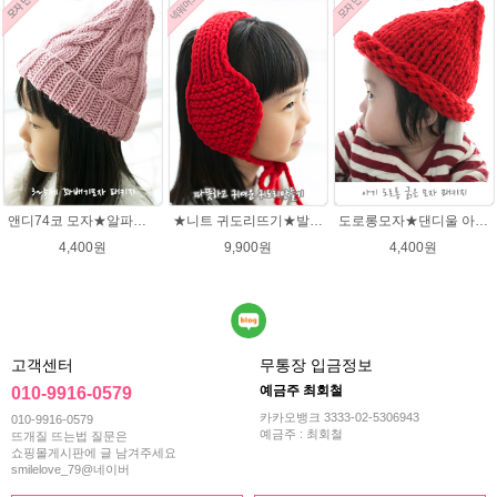
앤디74코 모자★알파카폴로 뜨개실 모자뜨개질 손뜨개
★니트 귀도리뜨기★발렌타인울 뜨개실 DIY 뜨개질
도로롱모자★댄디울 아기모자뜨개질
4,400원
9,900원
4,400원
고객센터
무통장 입금정보
예금주 최회철
010-9916-0579
카카오뱅크 3333-02-5306943
010-9916-0579
예금주 : 최회철
뜨개질 뜨는법 질문은
쇼핑몰게시판에 글 남겨주세요
smilelove_79@네이버