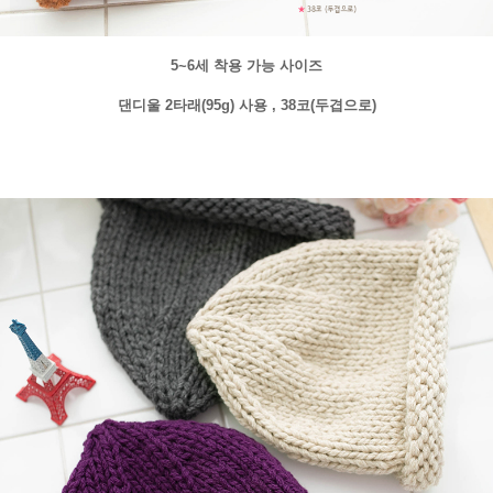
5~6세 착용 가능 사이즈
댄디울 2타래(95g) 사용 , 38코(두겹으로)