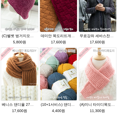
(C)벨벳 벙거지모자 버킷햇 코바늘뜨기벨벳모자뜨개질 패키지
데미안 목도리뜨개질 패키지 (댄디울4볼+도안+줄바늘8호)
무료강좌 세바스찬28★댄디울 목도리뜨기 뜨개질
5,800원
17,600원
17,600원
베니스 댄디울 27코 변형고무뜨기 목도리뜨개질
(10+1서비스) 댄디울 뜨개실 프리미어울 뜨개질실 목도리뜨개질실
(A)미니 타이디목도리★댄디울(유료강좌) 미니 머플러 아이코드 미니목도리뜨개질
17,600원
4,400원
11,300원