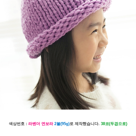
색상번호 :
라벤더 연보라
2볼(95g)
로 제작했습니다.
38코(두겹으로)