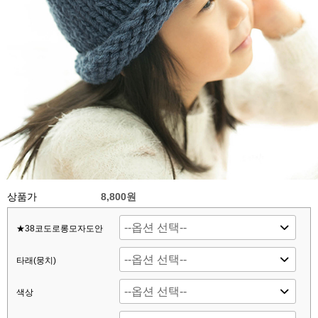
상품가
8,800원
★38코도로롱모자도안
타래(뭉치)
색상