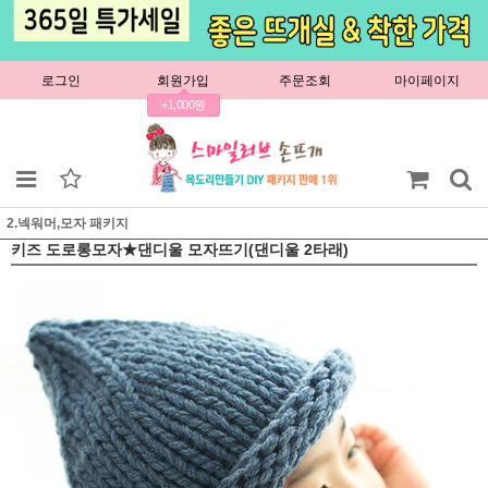
로그인
회원가입
주문조회
마이페이지
+1,000원
2.넥워머,모자 패키지
키즈 도로롱모자★댄디울 모자뜨기(댄디울 2타래)