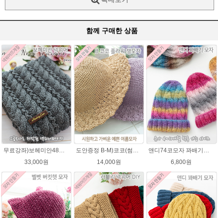
함께 구매한 상품
무료강좌)보헤미안48넥워머뜨기★그레이스메리노울 뜨개실 털실 뜨개질
도안증정 B-M)코코(썸머라피아)바캉스 코바늘 모자뜨기 뜨개질
앤디74코모자 꽈배기★오슬로울 74코앤디모자도안 + 뜨개실 1볼)
33,000원
14,000원
6,800원