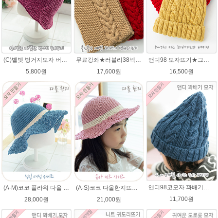
(C)벨벳 벙거지모자 버킷햇 코바늘뜨기벨벳모자뜨개질 패키지
무료강좌★러블리38넥워머★나코폴라 꽈배기넥워머뜨기 뜨개질
앤디98 모자뜨기★그레이스메리노울 털실 뜨개질 키즈 아기모자만들기 앤디모자
5,800원
17,600원
16,500원
앤디98코모자 꽈배기★에이미울 98코앤디모자도안 + 뜨개실 2타래)
(A-M)코코 플라워 다올 한지 챙모자 패키지 코바늘모자 여름모자 뜨개질
(A-S)코코 다올한지뜨개실 바캉스 코바늘 모자뜨기 뜨개질
11,700원
28,000원
21,000원