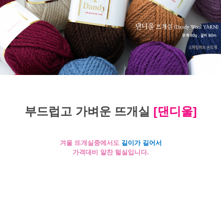
부드럽고 가벼운 뜨개실
[댄디울]
겨울 뜨개실중에서도
길이가 길어서
가격대비 알찬 털실입니다.