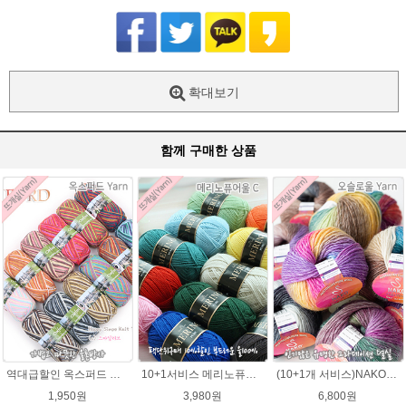
확대보기
함께 구매한 상품
역대급할인 옥스퍼드 나염뜨개실 털실
10+1서비스 메리노퓨어울 C 손뜨개질 털실 뜨개실 블랭킷뜨기실
(10+1개 서비스)NAKO 오슬로울 그라데이션 털실 Oslo wool 뜨개실 나코오슬로울실
1,950원
3,980원
6,800원