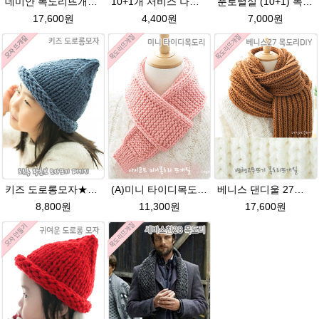
데미안 목도리뜨개질 패키지 (댄디울4볼+도안+줄바늘8호)
10+1개 서비스 나코폴라 털실/폴라뜨개실 목도리뜨개질 수입뜨개실
푼토털실 (10+1) 목도리 푼토뜨개실 부드러운실
17,600원
4,400원
7,000원
키즈 도로롱모자★댄디울 모자뜨기(댄디울 2타래)
(A)미니 타이디목도리★댄디울(유료강좌) 미니 머플러 아이코드 미니목도리뜨개질
베니스 댄디울 27코 변형고무뜨기 목도리뜨개질
8,800원
11,300원
17,600원