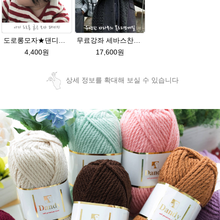
도로롱모자★댄디울 아기모자뜨개질
무료강좌 세바스찬28★댄디울 목도리뜨기 뜨개질
4,400원
17,600원
상세 정보를 확대해 보실 수 있습니다