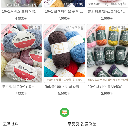
10+1서비스 크라머룩스 털실/부드러운 나염뜨개실 목도리뜨개질 수입 그라데이션털실
10+1 발렌타인울 굵은 뜨개실/뜨개질실/손뜨개실/목도리털실/제일모직뜨개실
훈와리코/털실/뜨개실/뜨개질실/손뜨개실/목도리털실/뜨게실/뜨게질/손뜨개질실
4,900원
7,900원
1,000원
푼토털실 (10+1) 목도리 푼토뜨개실 부드러운실
5ply울100프로 바라클라바뜨개질 5플라이 고급뜨개실 90g (울 100%) 제일모직 생산 얇은굵기 순모사
10+1서비스 듀엣(40g) 메리노울 혼방사 뜨개실 부드러운 유아실
7,000원
5,500원
2,900원
고객센터
무통장 입금정보