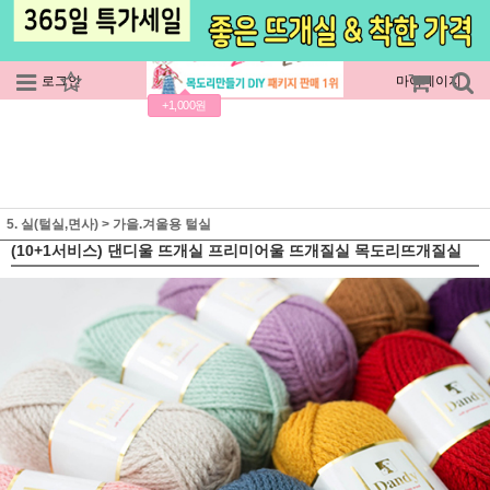
로그인
회원가입
주문조회
마이페이지
+1,000원
5. 실(털실,면사)
>
가을.겨울용 털실
(10+1서비스) 댄디울 뜨개실 프리미어울 뜨개질실 목도리뜨개질실