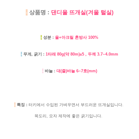
-
상품명 :
댄디울 뜨개실(겨울 털실)
-
성분 :
울+아크릴 혼방사 100%
-
무게, 굵기 :
1타래 80g(약 80m)±5 , 두께 3.7~4.0mm
-
바늘 :
대(줄)바늘 6~7호(mm)
-
특징 :
터키에서 수입된 가벼우면서 부드러운 뜨개실입니다.
목도리, 모자 제작에 좋은 굵기입니다.