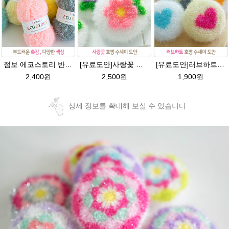
점보 에코스토리 반짝이 80g 대용량 수세미뜨기 뜨개실 친환경소품 뜨개질실//웰빙수세미실/반짝이수세미실/반짝이뜨개실/ 수세미실/대용량수세미/빤짝이실
[유료도안]사랑꽃 수세미뜨기 도안(수세미실은 옵션에서 추가구매 가능)/사랑꽃수세미/별호빵수세미처럼 예쁜수세미뜨기/수세미실/웰빙수세미실/고급수세미실/꽃수세미/봄꽃향기수세미
[유료도안]러브하트 호빵수세미뜨기 도안(수세미실은 옵션에서 추가구매 가능)/별호빵수세미처럼 예쁜수세미뜨기/빤짝이 수세미실/웰빙수세미실/고급수세미실/하트뜨기 반짝이수세미 하트수세미
2,400원
2,500원
1,900원
상세 정보를 확대해 보실 수 있습니다