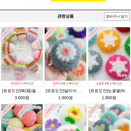
관련상품
장바구니 담기
[유료도안]복(福)을 부르는 비단잉어 수세미 코바늘뜨기 도안+꼬리부분 동영상 /복수세미뜨기/수세미실/반짝이수세미/반짝이실/ 힐링 웰빙수세미 퐁퐁수세미 코바늘수세미
[유료도안]달리아 호빵수세미뜨기 도안(수세미실은 옵션에서 추가구매 가능)/꽃수세미도안 /별호빵수세미처럼 예쁜수세미뜨기/빤짝이수세미실/웰빙수세미실/고급수세미실/데이지 반짝이수세미
[유료도안]눈꽃별(NO.1) 수세미뜨기 도안(수세미실은 옵션에서 추가구매 가능)/별호빵수세미처럼 예쁜수세미뜨기/반짝이 수세미실/웰빙수세미실/고급수세미실/눈꽃 반짝이수세미 눈꽃수세미
3,000원
1,900원
1,900원