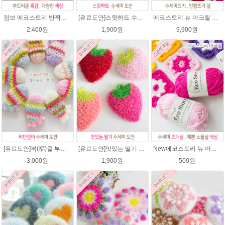
점보 에코스토리 반짝이 80g 대용량 수세미뜨기 뜨개실 친환경소품 뜨개질실//웰빙수세미실/반짝이수세미실/반짝이뜨개실/ 수세미실/대용량수세미/빤짝이실
[유료도안]스윗하트 수세미뜨기 도안(수세미실은 옵션에서 추가구매 가능)예쁜수세미뜨기/빤짝이 수세미실/웰빙수세미실/고급수세미실/하트뜨기 반짝이수세미 하트수세미
에코스토리 뉴 아크릴 21색상(전색상) 1세트 / 수세미실 인형제작 뜨개실 친환경소품 뜨개질실 아크릴수세미실
2,400원
1,900원
9,900원
[유료도안]복(福)을 부르는 비단잉어 수세미 코바늘뜨기 도안+꼬리부분 동영상 /복수세미뜨기/수세미실/반짝이수세미/반짝이실/ 힐링 웰빙수세미 퐁퐁수세미 코바늘수세미
[유료도안]맛있는 딸기 수세미뜨기 도안(수세미실은 옵션에서 추가구매 가능)/수세미뜨기/수세미실/반짝이수세미/반짝이실/웰빙수세미 퐁퐁수세미 코바늘수세미
New에코스토리 뉴 아크릴 / 수세미실 인형제작 뜨개실 친환경소품 뜨개질실 아크릴수세미실
3,000원
1,900원
500원