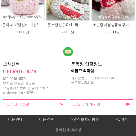
훈와리코/털실/뜨개실/뜨개질실/손뜨개실/목도리털실/뜨게실/뜨게질/손뜨개질실
푼토털실 (10+1) 목도리 푼토뜨개실 부드러운실
★단종예정상품★밍키 뜨개실/ 여우실/토끼실/밍키실/페이크퍼 얀
1,000원
7,000원
2,500원
고객센터
무통장 입금정보
예금주 최회철
010-9916-0579
카카오뱅크 3333-02-5306943
010-9916-0579
예금주 : 최회철
뜨개질 뜨는법 질문은
쇼핑몰게시판에 글 남겨주세요
smilelove_79@네이버
고객센터 연결
상품 문의 게시판
이용안내
이용약관
개인정보처리방침
PC버전
행복한 취미세상