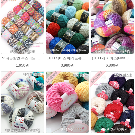
역대급할인 옥스퍼드 나염뜨개실 털실
10+1서비스 메리노퓨어울 C 손뜨개질 털실 뜨개실 블랭킷뜨기실
(10+1개 서비스)NAKO 오슬로울 그라데이션 털실 Oslo wool 뜨개실 나코오슬로울실
1,950원
3,980원
6,800원