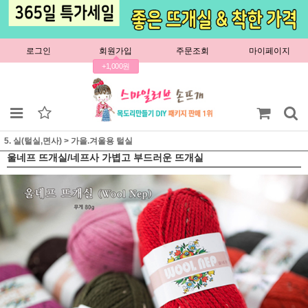
로그인
회원가입
주문조회
마이페이지
+1,000원
5. 실(털실,면사)
>
가을.겨울용 털실
울네프 뜨개실/네프사 가볍고 부드러운 뜨개실