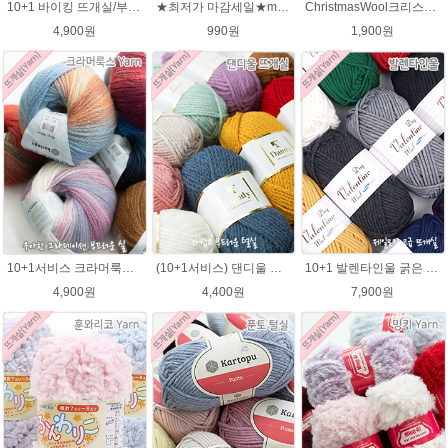
10+1 바이킹 뜨개실/부드러운 나염 아기털실 목도리실 Viking Yarn
★최저가 마감세일★merry메리/털실/수면뜨개실/뜨개질실/손뜨개실/목도리털실
ChristmasWool크리스마스울 털실 손뜨개 뜨개질 뜨개실
4,900원
990원
1,900원
10+1서비스 크라머룩스 털실/부드러운 나염뜨개실 목도리뜨개질 수입 그라데이션털실
(10+1서비스) 댄디울 뜨개실 프리미어울 뜨개질실 목도리뜨개질실
10+1 발렌타인울 굵은 뜨개실/뜨개질실/손뜨개실/목도리털실/제일모직뜨개실
4,900원
4,400원
7,900원