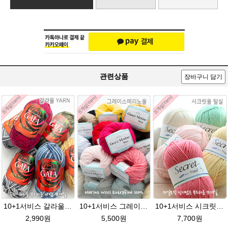
관련상품
장바구니 담기
10+1서비스 갈라울 40g(130m) 슈퍼워시울 뜨개실 스웨터 뜨개질옷 털실
10+1서비스 그레이스메리노울 부드러운 털실/뜨개실/뜨개질실/손뜨개실/목도리털실/모자털실
10+1서비스 시크릿울(Secret Wool)뜨개질 털실 뜨개질실
2,990원
5,500원
7,700원