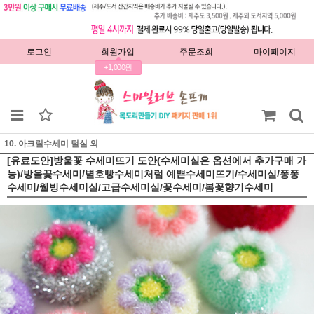
로그인
회원가입
주문조회
마이페이지
+1,000원
10. 아크릴수세미 털실 외
[유료도안]방울꽃 수세미뜨기 도안(수세미실은 옵션에서 추가구매 가
능)/방울꽃수세미/별호빵수세미처럼 예쁜수세미뜨기/수세미실/퐁퐁
수세미/웰빙수세미실/고급수세미실/꽃수세미/봄꽃향기수세미