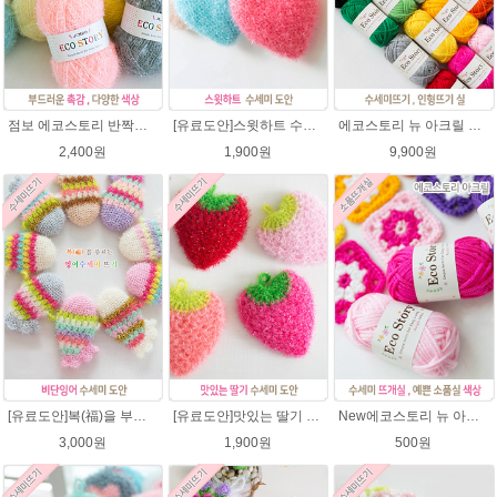
점보 에코스토리 반짝이 80g 대용량 수세미뜨기 뜨개실 친환경소품 뜨개질실//웰빙수세미실/반짝이수세미실/반짝이뜨개실/ 수세미실/대용량수세미/빤짝이실
[유료도안]스윗하트 수세미뜨기 도안(수세미실은 옵션에서 추가구매 가능)예쁜수세미뜨기/빤짝이 수세미실/웰빙수세미실/고급수세미실/하트뜨기 반짝이수세미 하트수세미
에코스토리 뉴 아크릴 21색상(전색상) 1세트 / 수세미실 인형제작 뜨개실 친환경소품 뜨개질실 아크릴수세미실
2,400원
1,900원
9,900원
[유료도안]복(福)을 부르는 비단잉어 수세미 코바늘뜨기 도안+꼬리부분 동영상 /복수세미뜨기/수세미실/반짝이수세미/반짝이실/ 힐링 웰빙수세미 퐁퐁수세미 코바늘수세미
[유료도안]맛있는 딸기 수세미뜨기 도안(수세미실은 옵션에서 추가구매 가능)/수세미뜨기/수세미실/반짝이수세미/반짝이실/웰빙수세미 퐁퐁수세미 코바늘수세미
New에코스토리 뉴 아크릴 / 수세미실 인형제작 뜨개실 친환경소품 뜨개질실 아크릴수세미실
3,000원
1,900원
500원