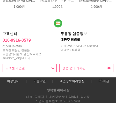
[유료도안]내츄럴 호빵수세미 코바늘뜨기 수세미뜨기 뜨개질 도안 반짝이실
[유료도안]허니식빵 수세미뜨기 코바늘뜨기도안 /수세미뜨기/수세미실/반짝이수세미/반짝이실/수세미실 웰빙수세미 퐁퐁수세미 식빵 코바늘수세미
[유료도안]별꽃 호빵수세미뜨기 도안(수세미실은 옵션에서 추가구매 가능)/수세미뜨기/수세미실/반짝이수세미/반짝이실/별수세미 호빵수세미 웰빙수세미 퐁퐁수세미 코바늘수세미
1,000원
1,900원
1,900원
고객센터
무통장 입금정보
예금주 최회철
010-9916-0579
카카오뱅크 3333-02-5306943
010-9916-0579
예금주 : 최회철
뜨개질 뜨는법 질문은
쇼핑몰게시판에 글 남겨주세요
smilelove_79@네이버
고객센터 연결
상품 문의 게시판
이용안내
이용약관
개인정보처리방침
PC버전
행복한 취미세상
대표 : 최회철 ㅣ 개인정보 보호 책임자 : 김미정
사업자 등록번호 : 617-34-97481
통신판매업신고번호 : 2013-부산해운-0118호
전화 : 010-9916-0579
주소 : 부산시 해운대구 재반로 270번길 47 스마일러브