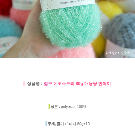
-
상품명 :
점보
에코스토리 80g 대용량 반짝이
-
성분 :
polyester 100%
-
무게, 굵기 :
1타래 80g±10