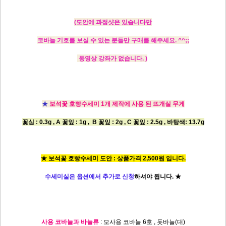
(도안에
과정샷은 있습니다만
코바늘 기호를 보실 수 있는 분들만 구매를 해주세요. ^^;;
동영상 강좌가 없습니다. )
★
보석꽃 호빵수세미 1개 제작에 사용 된 뜨개실 무게
꽃심 : 0.3g , A 꽃잎 : 1g , B 꽃잎 : 2g , C 꽃잎 : 2.5g , 바탕색: 13.7g
★ 보석꽃 호빵수세미 도안 : 상품가격 2,500원 입니다.
수세미실은 옵션에서 추가로 신청
하셔야 됩니다.
★
사용 코바늘과 바늘류
: 모사용 코바늘 6호 , 돗바늘(대)