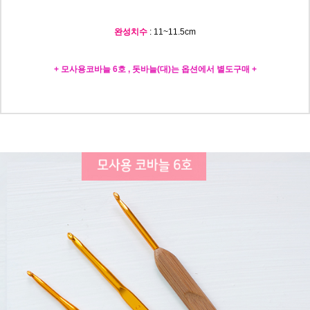
완성치수
: 11~11.5c
m
+ 모사용코바늘 6호 , 돗바늘(대)는 옵션에서 별도구매 +