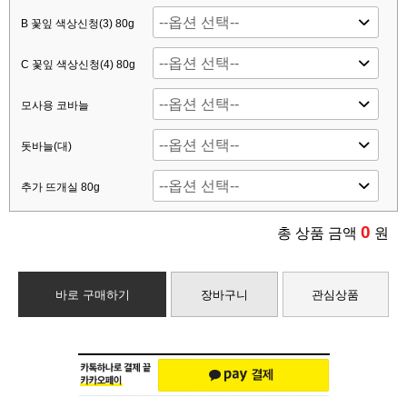
B 꽃잎 색상신청(3) 80g
C 꽃잎 색상신청(4) 80g
모사용 코바늘
돗바늘(대)
추가 뜨개실 80g
0
총 상품 금액
원
바로 구매하기
장바구니
관심상품