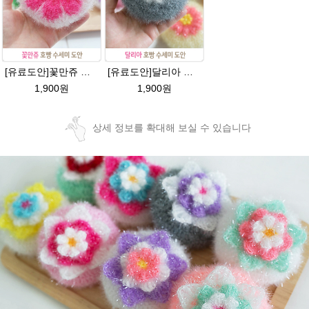
[유료도안]꽃만쥬 반짝이수세미 코바늘뜨기도안 /수세미뜨기/수세미실/반짝이수세미/반짝이실/수세미실 웰빙수세미 퐁퐁수세미 식빵 코바늘수세미
[유료도안]달리아 호빵수세미뜨기 도안(수세미실은 옵션에서 추가구매 가능)/꽃수세미도안 /별호빵수세미처럼 예쁜수세미뜨기/빤짝이수세미실/웰빙수세미실/고급수세미실/데이지 반짝이수세미
1,900원
1,900원
상세 정보를 확대해 보실 수 있습니다