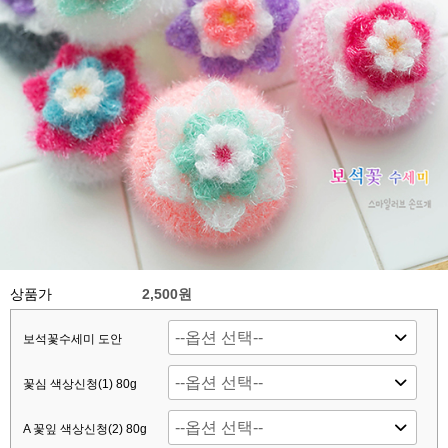
상품가
2,500원
보석꽃수세미 도안
꽃심 색상신청(1) 80g
A 꽃잎 색상신청(2) 80g