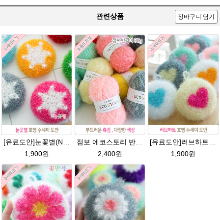
관련상품
장바구니 담기
[유료도안]눈꽃별(NO.1) 수세미뜨기 도안(수세미실은 옵션에서 추가구매 가능)/별호빵수세미처럼 예쁜수세미뜨기/반짝이 수세미실/웰빙수세미실/고급수세미실/눈꽃 반짝이수세미 눈꽃수세미
점보 에코스토리 반짝이 80g 대용량 수세미뜨기 뜨개실 친환경소품 뜨개질실//웰빙수세미실/반짝이수세미실/반짝이뜨개실/ 수세미실/대용량수세미/빤짝이실
[유료도안]러브하트 호빵수세미뜨기 도안(수세미실은 옵션에서 추가구매 가능)/별호빵수세미처럼 예쁜수세미뜨기/빤짝이 수세미실/웰빙수세미실/고급수세미실/하트뜨기 반짝이수세미 하트수세미
1,900원
2,400원
1,900원