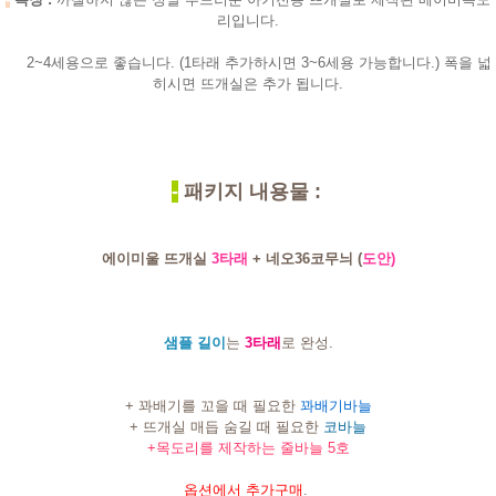
리입니다.
2~4세용으로 좋습니다. (1타래 추가하시면 3~6세용 가능합니다.) 폭을 넓
히시면 뜨개실은 추가 됩니다.
-
패키지 내용물 :
에이미울 뜨개실
3타래
+ 네오36코무늬 (
도안)
샘플 길이
는
3타래
로 완성.
+ 꽈배기를 꼬을 때 필요한
꽈배기바늘
+ 뜨개실 매듭 숨길 때 필요한
코바늘
+목도리를 제작하는 줄바늘 5호
옵션에서 추가구매
.