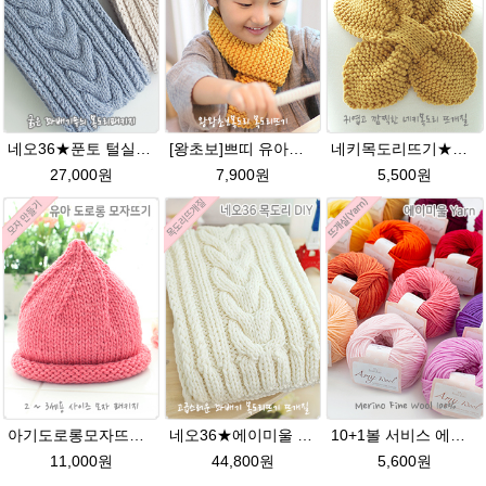
네오36★푼토 털실 목도리뜨개질 손뜨개
[왕초보]쁘띠 유아목도리뜨기★발렌타인울 목도리 뜨개질
네키목도리뜨기★그레이스메리노울 미니목도리뜨기
27,000원
7,900원
5,500원
아기도로롱모자뜨기★그레이스메리노울 뜨개실 털실 뜨개질
네오36★에이미울 뜨개실 목도리뜨기 손뜨개질 목도리DIY
10+1볼 서비스 에이미울 /부드러운 털실/따뜻한 뜨개실/뜨개질실/바라클라바/목도리털실/뜨게실/뜨게질/손뜨개질실 소프트메리노울 부드러운뜨개실
11,000원
44,800원
5,600원