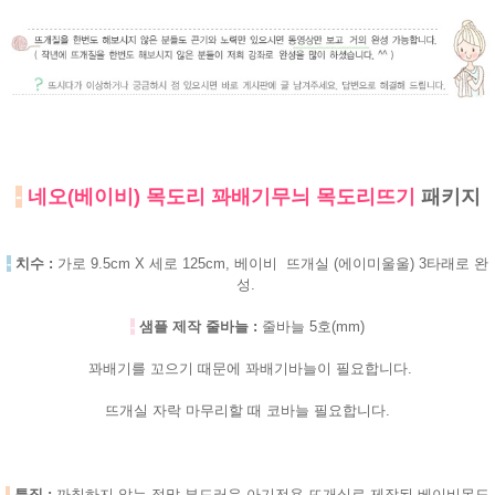
-
네오(베이비) 목도리 꽈배기무늬 목도리뜨기
패키지
-
치수 :
가로 9.5cm X 세로 125cm, 베이비 뜨개실 (에이미울울) 3타래로 완
성.
-
샘플 제작 줄바늘 :
줄바늘 5호(mm)
꽈배기를 꼬으기 때문에 꽈배기바늘이 필요합니다.
뜨개실 자락 마무리할 때 코바늘 필요합니다.
-
특징 :
까칠하지 않는 정말 부드러운 아기전용 뜨개실로 제작된 베이비목도