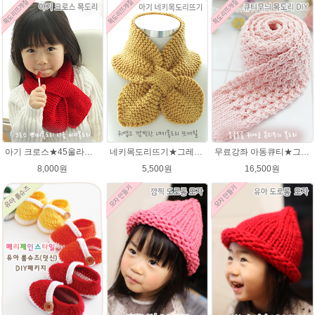
아기 크로스★45울라인 목도리뜨기 쁘띠목도리 너음 미니목도리
네키목도리뜨기★그레이스메리노울 미니목도리뜨기
무료강좌 아동큐티★그레이스메리노울 뜨개실 유아목도리뜨기 뜨개질
8,000원
5,500원
16,500원