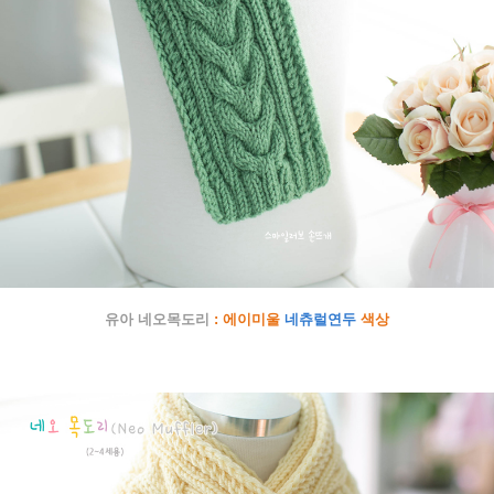
유아 네오목도리
: 에이미울
네츄럴연두
색상