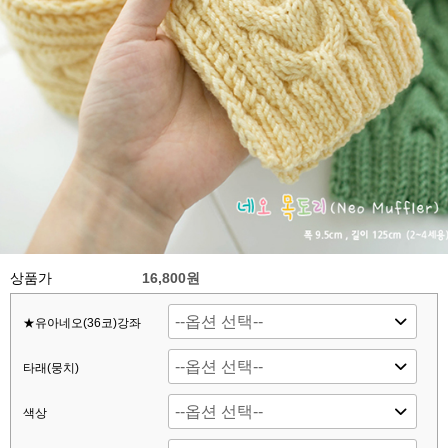
상품가
16,800원
★유아네오(36코)강좌
타래(뭉치)
색상