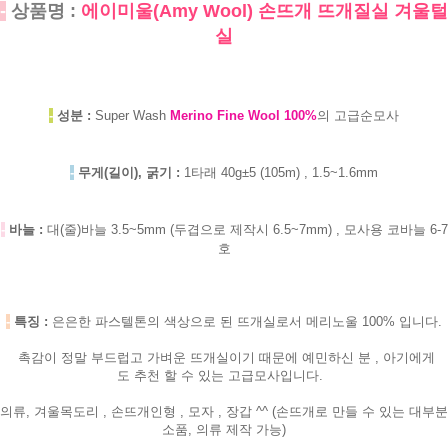
-
상품명 :
에이미울(Amy Wool) 손뜨개 뜨개질실 겨울털
실
-
성분 :
Super Wash
Merino Fine Wool 100%
의 고급순모사
-
무게(길이), 굵기 :
1타래 40g±5 (105m) , 1.5~1.6mm
-
바늘 :
대(줄)바늘 3.5~5mm (두겹으로 제작시 6.5~7mm) , 모사용 코바늘 6-7
호
-
특징 :
은은한
파스텔톤의 색상으로 된 뜨개실로서 메리노울 100% 입니다.
촉감이 정말 부드럽고 가벼운 뜨개실이기 때문에 예민하신 분 , 아기에게
도 추천 할 수 있는 고급모사입니다.
의류, 겨울목도리 , 손뜨개인형 , 모자 , 장갑 ^^ (손뜨개로 만들 수 있는 대부분
소품, 의류 제작 가능)