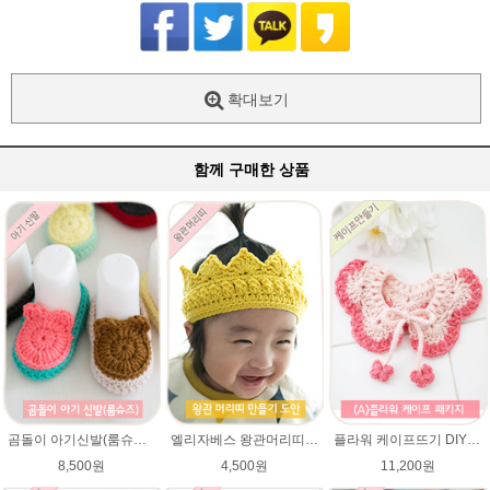
확대보기
함께 구매한 상품
곰돌이 아기신발(룸슈즈)★45울라인 뜨개실 코바늘뜨기 태교뜨개질 손뜨개
엘리자베스 왕관머리띠★45울라인 태교뜨개질 손뜨개
플라워 케이프뜨기 DIY패키지 ★에이미울 뜨개실2타래+무료도안) / 손뜨개케이프 / 베이비 케이프 / 아기 케이프
8,500원
4,500원
11,200원