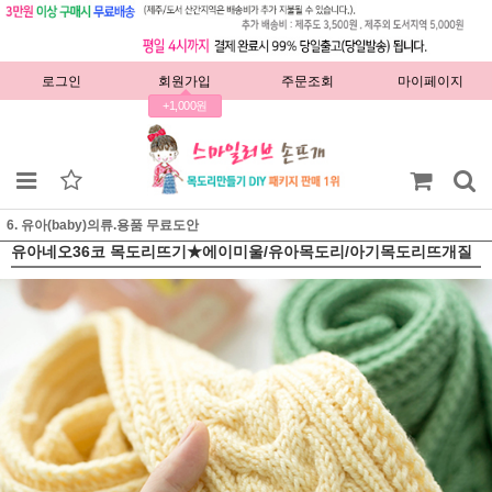
로그인
회원가입
주문조회
마이페이지
+1,000원
6. 유아(baby)의류.용품 무료도안
유아네오36코 목도리뜨기★에이미울/유아목도리/아기목도리뜨개질