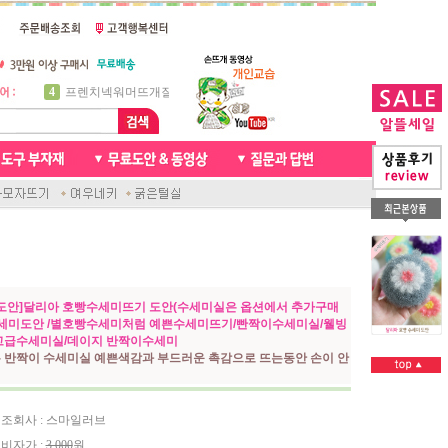
5
비니방울모자 동영상
6
꽈배기목도리
7
천연가죽 핸드메이드라벨
8
신생아모자뜨기
9
아기목도리뜨개질
10
손뜨개인형
1
자라무늬 목도리뜨기
2
브라이언 꽈배기목도리
3
앤디목도리
4
프렌치넥워머뜨개질
도안]달리아 호빵수세미뜨기 도안(수세미실은 옵션에서 추가구매
수세미도안 /별호빵수세미처럼 예쁜수세미뜨기/빤짝이수세미실/웰빙
고급수세미실/데이지 반짝이수세미
 반짝이 수세미실 예쁜색감과 부드러운 촉감으로 뜨는동안 손이 안
조회사 : 스마일러브
비자가 :
3,000
원