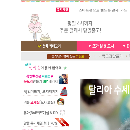
스마트폰으로 핸드폰 결제 ,카드
실시간 결
빠른 당일발송/ 거의 그 다음날
배송완료 /