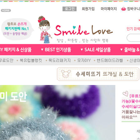
[유료
가능)/꽃
수세미실/
거품잘나는
아파요^^
제
소