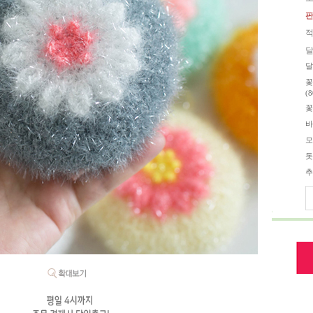
판
적
달
달
꽃
(8
꽃
바
모
돗
추