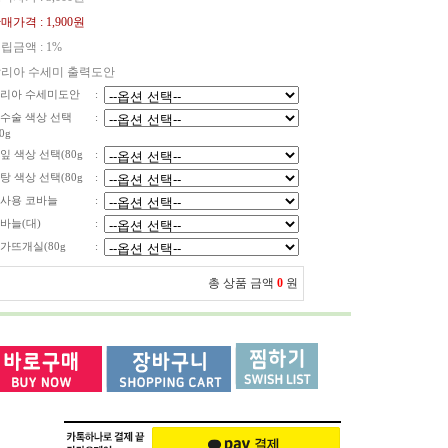
매가격 :
1,900원
립금액 :
1%
리아 수세미 출력도안
리아 수세미도안
:
수술 색상 선택
:
0g
잎 색상 선택(80g
:
탕 색상 선택(80g
:
사용 코바늘
:
바늘(대)
:
가뜨개실(80g
:
총 상품 금액
0
원