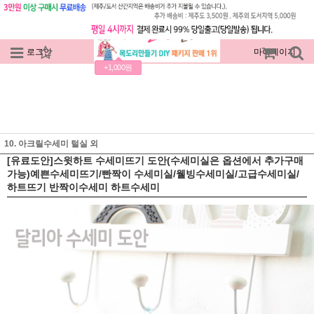
로그인
회원가입
주문조회
마이페이지
+1,000원
10. 아크릴수세미 털실 외
[유료도안]스윗하트 수세미뜨기 도안(수세미실은 옵션에서 추가구매
가능)예쁜수세미뜨기/빤짝이 수세미실/웰빙수세미실/고급수세미실/
하트뜨기 반짝이수세미 하트수세미