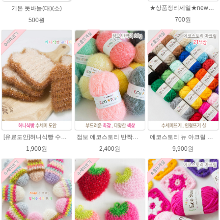
★상품정리세일★new에코스토리 반짝이수세미뜨기 뜨개실 친환경소품 뜨개질실//웰빙수세미실/반짝이 수세미실/에코스토리 반짝이 수세미실
기본 돗바늘(대)(소)
700원
500원
[유료도안]허니식빵 수세미뜨기 코바늘뜨기도안 /수세미뜨기/수세미실/반짝이수세미/반짝이실/수세미실 웰빙수세미 퐁퐁수세미 식빵 코바늘수세미
점보 에코스토리 반짝이 80g 대용량 수세미뜨기 뜨개실 친환경소품 뜨개질실//웰빙수세미실/반짝이수세미실/반짝이뜨개실/ 수세미실/대용량수세미/빤짝이실
에코스토리 뉴 아크릴 21색상(전색상) 1세트 / 수세미실 인형제작 뜨개실 친환경소품 뜨개질실 아크릴수세미실
1,900원
2,400원
9,900원