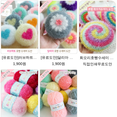
[유료도안]러브하트 호빵수세미뜨기 도안(수세미실은 옵션에서 추가구매 가능)/별호빵수세미처럼 예쁜수세미뜨기/빤짝이 수세미실/웰빙수세미실/고급수세미실/하트뜨기 반짝이수세미 하트수세미
[유료도안]달리아 호빵수세미뜨기 도안(수세미실은 옵션에서 추가구매 가능)/꽃수세미도안 /별호빵수세미처럼 예쁜수세미뜨기/빤짝이수세미실/웰빙수세미실/고급수세미실/데이지 반짝이수세미
회오리호빵수세미 도안/반짝이수세미/회오리호빵수세미도안/회오리 호빵수세미/에코스토리/반짝이실/수세미실
1,900원
1,900원
직접인쇄무료도안