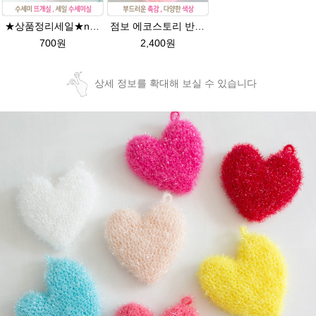
★상품정리세일★new에코스토리 반짝이수세미뜨기 뜨개실 친환경소품 뜨개질실//웰빙수세미실/반짝이 수세미실/에코스토리 반짝이 수세미실
점보 에코스토리 반짝이 80g 대용량 수세미뜨기 뜨개실 친환경소품 뜨개질실//웰빙수세미실/반짝이수세미실/반짝이뜨개실/ 수세미실/대용량수세미/빤짝이실
700원
2,400원
상세 정보를 확대해 보실 수 있습니다