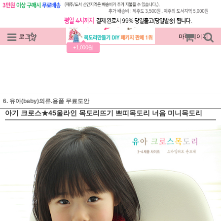
로그인
회원가입
주문조회
마이페이지
+1,000원
6. 유아(baby)의류.용품 무료도안
아기 크로스★45울라인 목도리뜨기 쁘띠목도리 너음 미니목도리