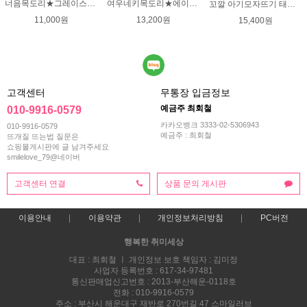
너음목도리★그레이스메리노울 뜨개실 목도리뜨기 뜨개질
여우네키목도리★에이미울DIY 재료 패키지/유아목도리뜨기/아기목도리뜨개질/부드러운 베이비뜨개실로 제작 된 태교 손뜨개
꼬깔 아기모자뜨기 태교뜨개질 유아모자뜨기 패키지
11,000원
13,200원
15,400원
고객센터
무통장 입금정보
예금주 최회철
010-9916-0579
카카오뱅크 3333-02-5306943
010-9916-0579
예금주 : 최회철
뜨개질 뜨는법 질문은
쇼핑몰게시판에 글 남겨주세요
smilelove_79@네이버
고객센터 연결
상품 문의 게시판
이용안내
이용약관
개인정보처리방침
PC버전
행복한 취미세상
대표 : 최회철 ㅣ 개인정보 보호 책임자 : 김미정
사업자 등록번호 : 617-34-97481
통신판매업신고번호 : 2013-부산해운-0118호
전화 : 010-9916-0579
주소 : 부산시 해운대구 재반로 270번길 47 스마일러브