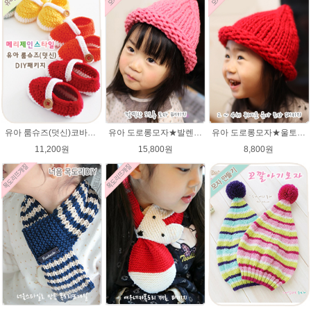
유아 도로롱모자★발렌타인울 루피망고스타일 모자뜨개질
유아 도로롱모자★울토탈 뜨개실 모자뜨기 뜨개질
유아 룸슈즈(덧신)코바늘뜨기 태교 취미뜨개질 뜨게질 에이미울 뜨개실
15,800원
8,800원
11,200원