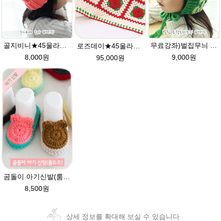
골지비니★45울라인 털실 모자뜨기 손뜨개질
무료강좌)벌집무늬 요정모자★울라인45g패키지/아기요정모자뜨기 뜨개질
로즈데이★45울라인 블랭킷뜨기 북유럽스타일 뜨개질 손뜨개 이불뜨기 diy
8,000원
9,000원
95,000원
곰돌이 아기신발(룸슈즈)★45울라인 뜨개실 코바늘뜨기 태교뜨개질 손뜨개
8,500원
상세 정보를 확대해 보실 수 있습니다