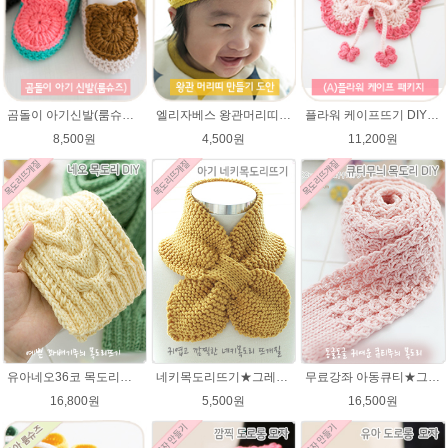
곰돌이 아기신발(룸슈즈)★45울라인 뜨개실 코바늘뜨기 태교뜨개질 손뜨개
엘리자베스 왕관머리띠★45울라인 태교뜨개질 손뜨개
플라워 케이프뜨기 DIY패키지 ★에이미울 뜨개실2타래+무료도안) / 손뜨개케이프 / 베이비 케이프 / 아기 케이프
8,500원
4,500원
11,200원
유아네오36코 목도리뜨기★에이미울/유아목도리/아기목도리뜨개질
네키목도리뜨기★그레이스메리노울 미니목도리뜨기
무료강좌 아동큐티★그레이스메리노울 뜨개실 유아목도리뜨기 뜨개질
16,800원
5,500원
16,500원