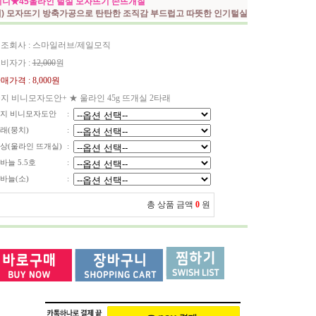
니★45울라인 털실 모자뜨기 손뜨개질
세) 모자뜨기 방축가공으로 탄탄한 조직감 부드럽고 따뜻한 인기털실
조회사 : 스마일러브/제일모직
비자가 :
12,000
원
매가격 :
8,000원
지 비니모자도안+ ★ 울라인 45g 뜨개실 2타래
지 비니모자도안
:
래(뭉치)
:
상(울라인 뜨개실)
:
바늘 5.5호
:
바늘(소)
:
총 상품 금액
0
원