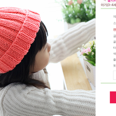
골지비
아기(3~4
제
소
판
골
골
타
색
줄
돗