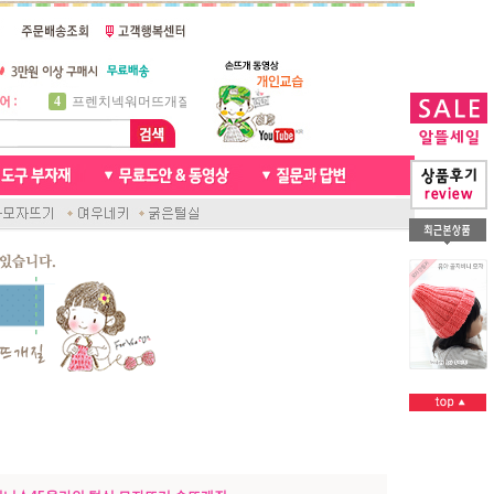
5
비니방울모자 동영상
6
꽈배기목도리
7
천연가죽 핸드메이드라벨
8
신생아모자뜨기
9
아기목도리뜨개질
10
손뜨개인형
1
자라무늬 목도리뜨기
2
브라이언 꽈배기목도리
3
앤디목도리
4
프렌치넥워머뜨개질