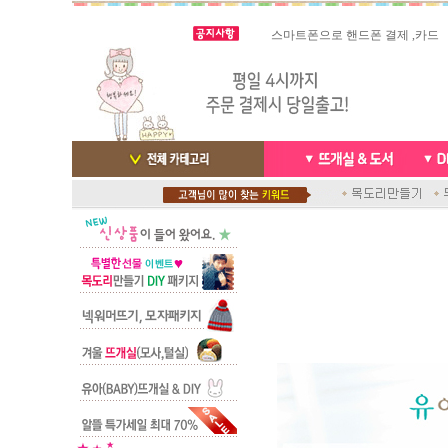
스마트폰으로 핸드폰 결제 ,카드
실시간 결
빠른 당일발송/ 거의 그 다음날
배송완료 /