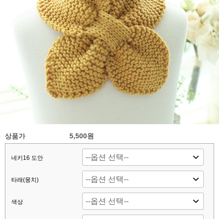
상품가
5,500원
네키16 도안
타래(뭉치)
색상