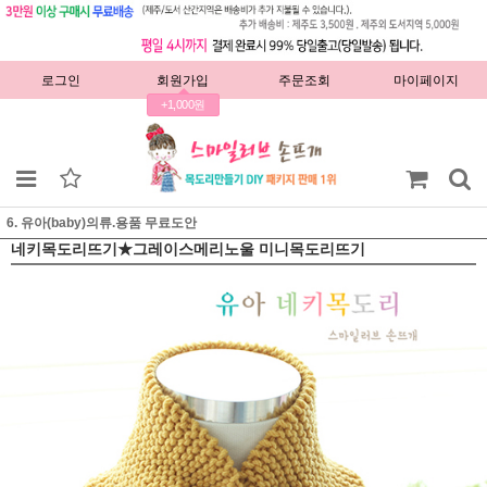
로그인
회원가입
주문조회
마이페이지
+1,000원
6. 유아(baby)의류.용품 무료도안
네키목도리뜨기★그레이스메리노울 미니목도리뜨기