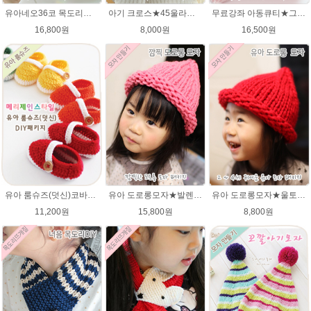
유아네오36코 목도리뜨기★에이미울/유아목도리/아기목도리뜨개질
아기 크로스★45울라인 목도리뜨기 쁘띠목도리 너음 미니목도리
무료강좌 아동큐티★그레이스메리노울 뜨개실 유아목도리뜨기 뜨개질
16,800원
8,000원
16,500원
유아 도로롱모자★발렌타인울 루피망고스타일 모자뜨개질
유아 도로롱모자★울토탈 뜨개실 모자뜨기 뜨개질
유아 룸슈즈(덧신)코바늘뜨기 태교 취미뜨개질 뜨게질 에이미울 뜨개실
15,800원
8,800원
11,200원