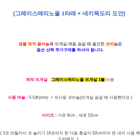
(그레이스메리노울 1타래 + 네키목도리 도안)
샘플 제작 줄바늘
과
뜨개실 매듭 숨길 때 필요한
코바늘
은
옵션 선택 추가구매를 하셔야 됩니다.
제작 뜨개실
:
그레이스메리노울 뜨개실 1볼
사용
사용 바늘 :
5.5호(mm) + 모사용 코바늘(뜨개실 숨길 때 사용했어요.)
사이즈 :
가로 8cm , 세로 52cm
( 3코 만들어서 코 늘이기 16코까지 한 다음 총길이 52cm까지 뜬 네키 너음 목
도리에요. )