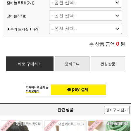
줄바늘 5.5호(2개)
코바늘3-5호
★추가 뜨개실 1타래
0
총 상품 금액
원
바로 구매하기
장바구니
관심상품
관련상품
장바구니 담기