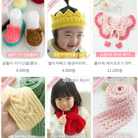
곰돌이 아기신발(룸슈즈)★45울라인 뜨개실 코바늘뜨기 태교뜨개질 손뜨개
엘리자베스 왕관머리띠★45울라인 태교뜨개질 손뜨개
플라워 케이프뜨기 DIY패키지 ★에이미울 뜨개실2타래+무료도안) / 손뜨개케이프 / 베이비 케이프 / 아기 케이프
8,500원
4,500원
11,200원