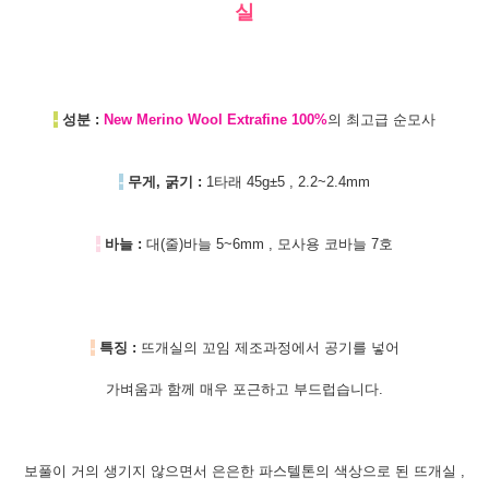
실
-
성분 :
New Merino Wool Extrafine 100%
의 최고급 순모사
-
무게, 굵기 :
1타래 45g±5 , 2.2~2.4mm
-
바늘 :
대(줄)바늘 5~6mm , 모사용 코바늘 7호
-
특징 :
뜨개실의 꼬임 제조과정에서 공기를 넣어
가벼움과 함께 매우 포근하고 부드럽습니다.
보풀이 거의 생기지 않으면서 은은한
파스텔톤의 색상으로 된 뜨개실 ,