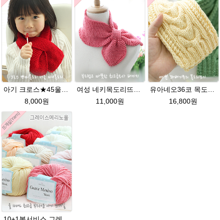
아기 크로스★45울라인 목도리뜨기 쁘띠목도리 너음 미니목도리
여성 네키목도리뜨기 그레이스메리노울 뜨개실 2볼 DIY
유아네오36코 목도리뜨기★에이미울/유아목도리/아기목도리뜨개질
8,000원
11,000원
16,800원
10+1볼서비스 그레이스메리노울(Grace MerinoWool) 베이비 유아색상 뜨개실 아기 뜨개질 손뜨개(털실,뜨게질실) 스마일러브