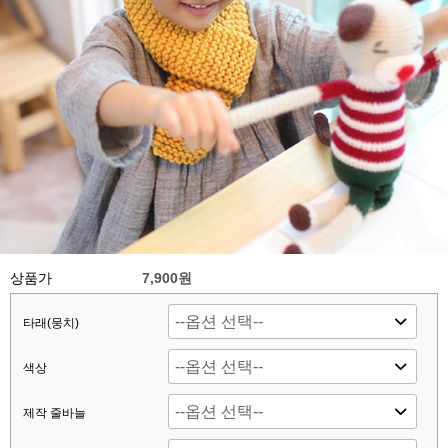
상품가
7,900원
타래(뭉치)
색상
제작 줄바늘