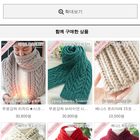
확대보기
함께 구매한 상품
무료강좌 리차드★시크릿울 꽈배기 목도리뜨기DIY 뜨개질
무료강좌 브라이언 시크릿울 꽈배기 목도리뜨기 DIY
베니스 트리아래 15코 변형고무뜨기 목도리뜨개질 김씨목도리
30,800원
30,800원
10,500원