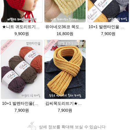
★니트 귀도리뜨기★발렌타인울 뜨개실 DIY 뜨개질
유아네오36코 목도리뜨기★에이미울/유아목도리/아기목도리뜨개질
10+1 발렌타인울 굵은 뜨개실/뜨개질실/손뜨개실/목도리털실/제일모직뜨개실
9,900원
16,800원
7,900원
10+1 발렌타인울(멜란지컬러)두꺼운 목도리뜨기 뜨개질 모자털실
김씨목도리뜨기★발렌타인울 목도리뜨기 뜨개질 털실
7,900원
7,900원
상세 정보를 확대해 보실 수 있습니다