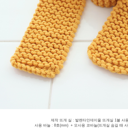
제작 뜨개 실 : 발렌타인데이울 뜨개실 1볼 사
사용 바늘 : 8호(mm) + 모사용 코바늘(뜨개실 숨길 때 