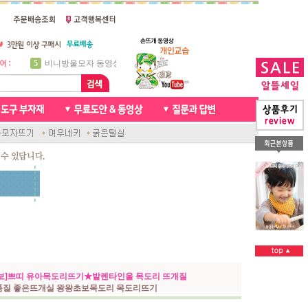
6
꽈배기목도리
7
천연가죽 핸드메이드라벨
8
신생아모자뜨기
9
아기목도리뜨개질
10
손뜨개인형
1
자라무늬 목도리뜨기
2
브라이언 꽈배기목도리
3
앤디목도리
4
프렌치넥워머뜨개질
5
비니방울모자 동영상
보]쁘띠 유아목도리뜨기★발렌타인울 목도리 뜨개질
품질 좋은뜨개실 왕왕초보목도리 목도리뜨기