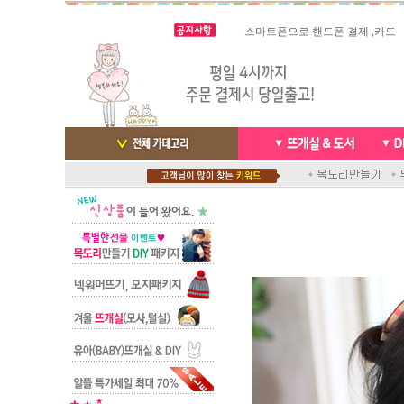
스마트폰으로 핸드폰 결제 ,카드
실시간 결
빠른 당일발송/ 거의 그 다음날
배송완료 /