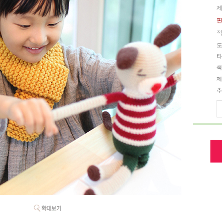
제
판
적
도
타
색
제
추