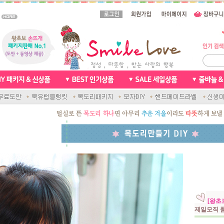
[왕초
제일모직 