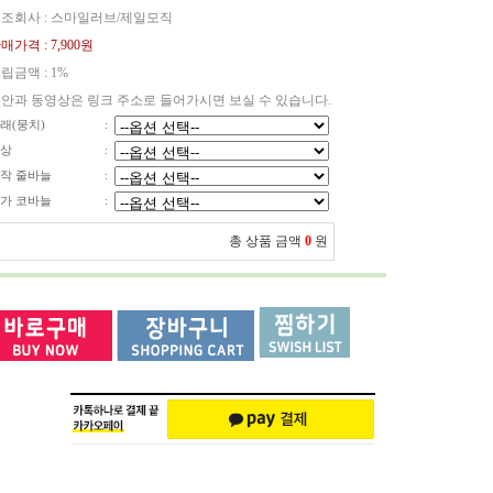
조회사 : 스마일러브/제일모직
매가격 :
7,900원
립금액 :
1%
안과 동영상은 링크 주소로 들어가시면 보실 수 있습니다.
래(뭉치)
:
상
:
작 줄바늘
:
가 코바늘
:
총 상품 금액
0
원