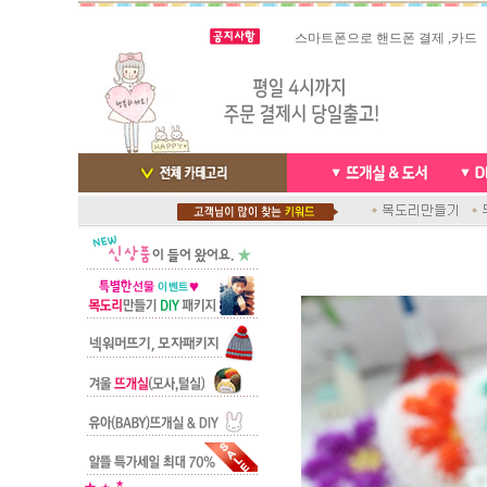
스마트폰으로 핸드폰 결제 ,카드
실시간 결
빠른 당일발송/ 거의 그 다음날
배송완료 /