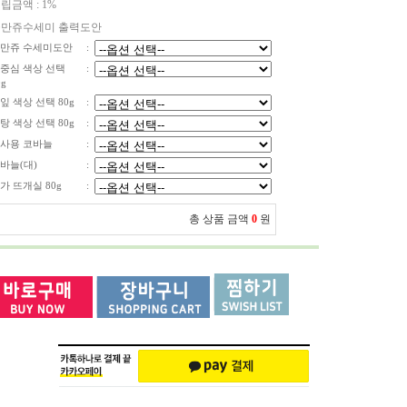
립금액 :
1%
만쥬수세미 출력도안
만쥬 수세미도안
:
중심 색상 선택
:
0g
잎 색상 선택 80g
:
탕 색상 선택 80g
:
사용 코바늘
:
바늘(대)
:
가 뜨개실 80g
:
총 상품 금액
0
원