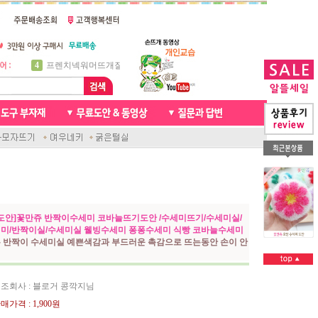
5
비니방울모자 동영상
6
꽈배기목도리
7
천연가죽 핸드메이드라벨
8
신생아모자뜨기
9
아기목도리뜨개질
10
손뜨개인형
1
자라무늬 목도리뜨기
2
브라이언 꽈배기목도리
3
앤디목도리
4
프렌치넥워머뜨개질
도안]꽃만쥬 반짝이수세미 코바늘뜨기도안 /수세미뜨기/수세미실/
미/반짝이실/수세미실 웰빙수세미 퐁퐁수세미 식빵 코바늘수세미
 반짝이 수세미실 예쁜색감과 부드러운 촉감으로 뜨는동안 손이 안
조회사 : 블로거 콩깍지님
매가격 :
1,900원