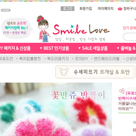
[유료
반짝이수세
거품잘나는
아파요^^
제
판