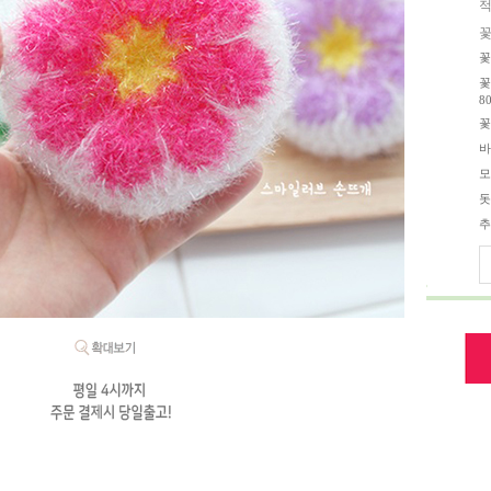
적
꽃
꽃
꽃
8
꽃
바
모
돗
추