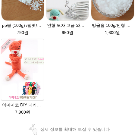
pp볼 (100g) /펠렛/라이스볼/슬러쉬볼/ 인형완충재 / pp알갱이 / pp ball / 아미네코인형 재료
인형,모자 고급 와이어 (90cm) 2mm,3mm 굵기선택/모자 와이어/알루미늄/인형철사대용/아미네코제작 철사/코바늘인형
방울솜 100g/인형 제작에 사용되는 솜/아미네코 제작솜/코바늘 대바늘인형솜/부자재/솜
790원
950원
1,600원
아미네코 DIY 패키지 손뜨개 인형만들기 코바늘패키지 인형뜨기
7,900원
상세 정보를 확대해 보실 수 있습니다