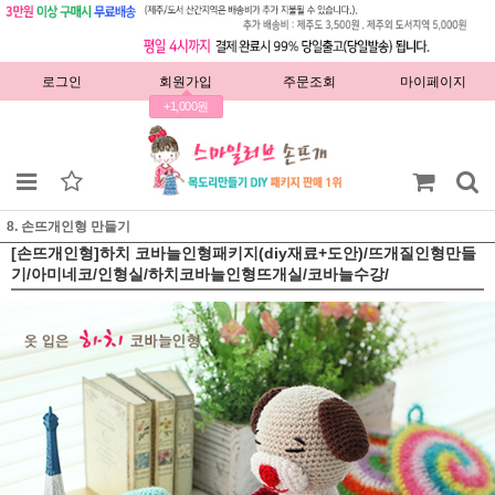
로그인
회원가입
주문조회
마이페이지
+1,000원
8. 손뜨개인형 만들기
[손뜨개인형]하치 코바늘인형패키지(diy재료+도안)/뜨개질인형만들
기/아미네코/인형실/하치코바늘인형뜨개실/코바늘수강/