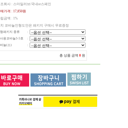
조회사 : 스마일러브/국내or스페인
매가격 :
17,850원
립금액 :
1%
치 코바늘인형도안은 패키지 구매시 무료증정
형패키지 종류
:
사용코바늘3-5호
:
바늘(소)
:
총 상품 금액
0
원