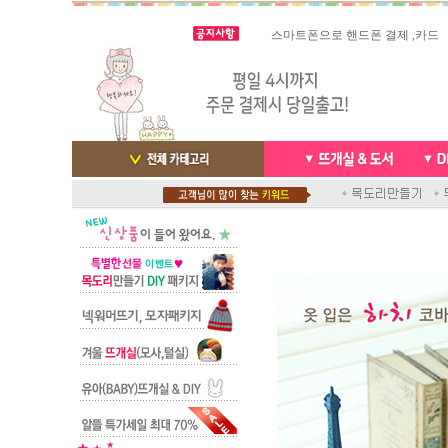
스마트폰으로 핸드폰 결제 ,카드
실시간 결
빠른 당일발송/ 거의 그 다음날
배송완료 /