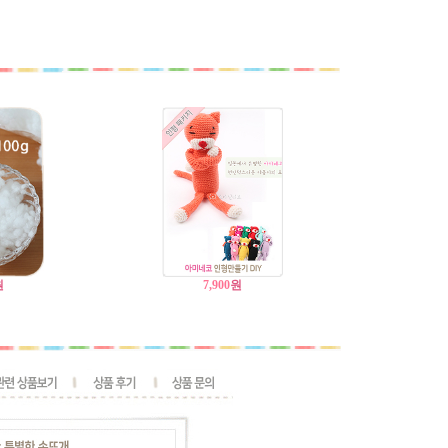
원
7,900
원