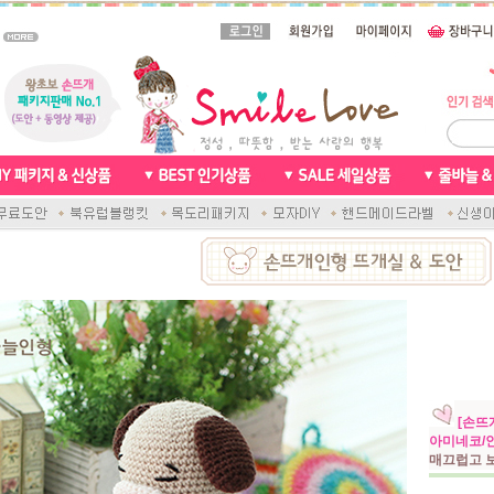
[손뜨
아미네코/
매끄럽고 