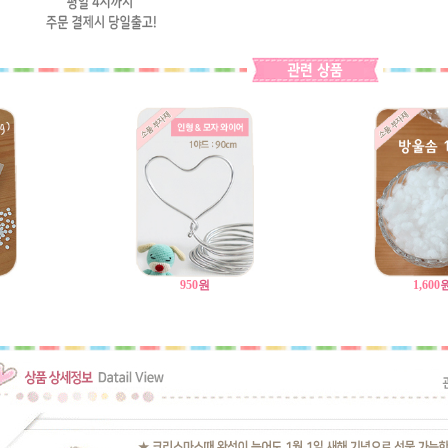
950
원
1,600