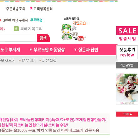
7
천연가죽 핸드메이드라벨
8
신생아모자뜨기
9
아기목도리뜨개질
10
손뜨개인형
1
자라무늬 목도리뜨기
2
브라이언 꽈배기목도리
3
앤디목도리
4
프렌치넥워머뜨개질
5
비니방울모자 동영상
6
꽈배기목도리
개인형]하치 코바늘인형패키지(diy재료+도안)/뜨개질인형만들기/
인형실/하치코바늘인형뜨개실/코바늘수강/
보풀없는 울100% 무료 하치 인형도안 아미네코뜨기 입문자용