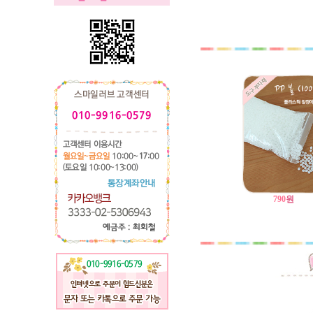
790
원