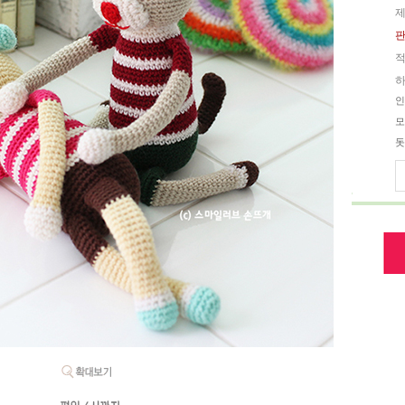
제
판
적
하
인
모
돗