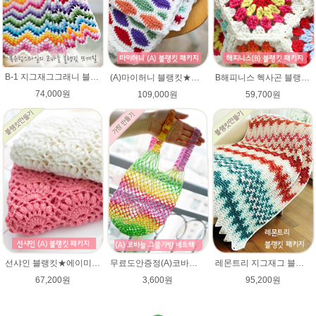
B-1 지그재그그래니 블랭킷★메리노퓨어울 뜨개실 코바늘뜨기(뜨개실 20타래+도안증정)/봄 블랭킷뜨기/가을 북유럽블랭킷 뜨개질
(A)마이허니 블랭킷★에이미울 뜨개실DIY 손뜨개무릎담요/ 코바늘블랭킷
B해피니스 헥사곤 블랭킷뜨기★메리노퓨어울 DIY 재료 패키지(뜨개실 15타래+도안증정)/봄 블랭킷뜨기 / 가을 북유럽블랭킷 코바늘뜨기
74,000원
109,000원
59,700원
선샤인 블랭킷★에이미울 뜨개실 DIY 아기이불 코바늘뜨기/베이비 이불뜨기 / 손뜨개블랭킷 부드러운 털실
무료도안증정(A)코바늘 그물가방 네트백 패키지 (종이도안+ 엘레강스 1타래)/코바늘가방/코바늘 그물가방 도안/그물백 니트가방/면사/여름뜨개실 미스바틱/코바늘뜨기
레몬트리 지그재그 블랭킷★에이미울 뜨개실DIY 코바늘뜨기 손뜨개무릎담요/부드러운 아기 베이비 털실
67,200원
3,600원
95,200원