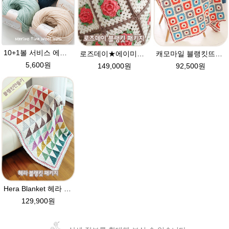
10+1볼 서비스 에이미울 베이비색상 /털실/뜨개실/뜨개질실/손뜨개실/목도리털실/모자뜨기 손뜨개실
로즈데이★에이미울 블랭킷DIY 크리스마스 장미블랭킷 코바늘뜨기 뜨개질
캐모마일 블랭킷뜨기DIY★메리노퓨어울 털실 코바늘블랭킷 뜨개질
5,600원
149,000원
92,500원
Hera Blanket 헤라 블랭킷★에이미울 뜨개실 북유럽블랭킷 헤라울 코바늘뜨기 뜨개질
129,900원