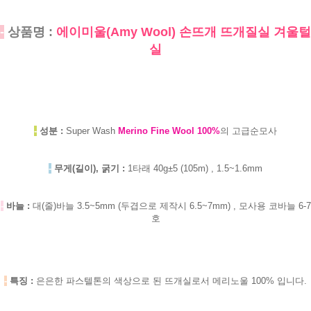
-
상품명 :
에이미울(Amy Wool) 손뜨개 뜨개질실 겨울털
실
-
성분 :
Super Wash
Merino Fine Wool 100%
의 고급순모사
-
무게(길이), 굵기 :
1타래 40g±5 (105m) , 1.5~1.6mm
-
바늘 :
대(줄)바늘 3.5~5mm (두겹으로 제작시 6.5~7mm) , 모사용 코바늘 6-7
호
-
특징 :
은은한
파스텔톤의 색상으로 된 뜨개실로서 메리노울 100% 입니다.