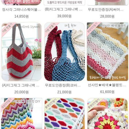
(B)지그재그 그래니백 배색 코바늘뜨기 메이크업 가방 뜨개실 뜨개질 DIY
정사각 그래니스퀘어블랭킷 DIY코바늘뜨기★파스텔뜨개실 무릎담요뜨개질 블랭킷뜨기
무료도안증정(A)써머니트 토트백 패키지 (종이도안+ ★다올한지 4타래)/코바늘가방/여름니트백 니트백 여름가방
39,000원
14,850원
28,000원
선샤인★배색★블랭킷★에이미울 뜨개실DIY 코바늘 블랭킷뜨기 뜨개질
(A)지그재그 그래니백 배색 코바늘뜨기 아리아 가방 뜨개실 뜨개질 DIY
무료도안증정(B)코바늘 그물가방 네트백 패키지 (종이도안+ ★다올한지 3타래)/코바늘가방/코바늘 그물가방 도안/그물백 니트가방/코바늘뜨기
61,600원
20,000원
21,000원