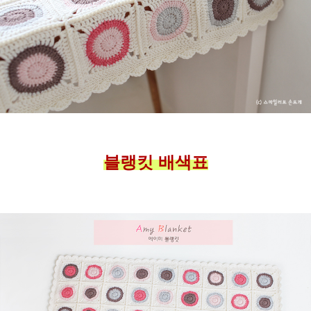
블랭킷 배색표