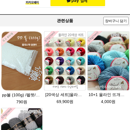
관련상품
장바구니 담기
[20색상 세트]울라인 뜨개실(45g) 유아/블랭킷/인형실/슈퍼워시울/8ply 굵기와 비슷/505털실
10+1 울라인 뜨개실(45g) 유아/블랭킷/손뜨개인형실/505털실/바라클라바털실 뜨개실
pp볼 (100g) /펠렛/라이스볼/슬러쉬볼/ 인형완충재 / pp알갱이 / pp ball / 아미네코인형 재료
69,900원
4,000원
790원