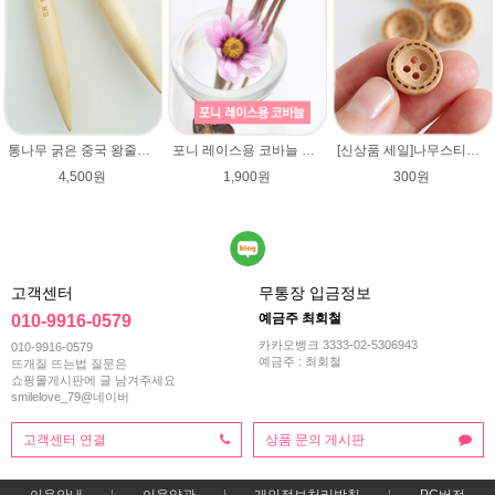
통나무 굵은 중국 왕줄바늘(15mm)/총길이 70~72cm/루피망고모자뜨기 줄바늘/굵은대바늘/네츄럴울/컨트리/컨트리뉴/매직소프트
포니 레이스용 코바늘 0.9mm/1.0mm/1.25mm/1.5mm/1.75mm/레이스용코바늘/lace/레이스코바늘
[신상품 세일]나무스티치단추 15mm/나무단추/네츄럴베이지색상/악세사리단추/원형단추/소품/장식단추/유아 아기단추/베이비단추
4,500원
1,900원
300원
고객센터
무통장 입금정보
예금주 최회철
010-9916-0579
카카오뱅크 3333-02-5306943
010-9916-0579
예금주 : 최회철
뜨개질 뜨는법 질문은
쇼핑몰게시판에 글 남겨주세요
smilelove_79@네이버
고객센터 연결
상품 문의 게시판
이용안내
이용약관
개인정보처리방침
PC버전