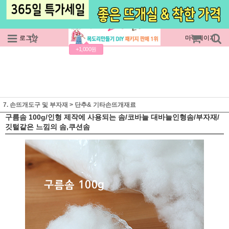
로그인
회원가입
주문조회
마이페이지
+1,000원
7. 손뜨개도구 및 부자재
>
단추& 기타손뜨개재료
구름솜 100g/인형 제작에 사용되는 솜/코바늘 대바늘인형솜/부자재/
깃털같은 느낌의 솜,쿠션솜