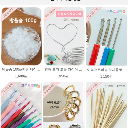
방울솜 100g/인형 제작에 사용되는 솜/아미네코 제작솜/코바늘 대바늘인형솜/부자재/솜
인형,모자 고급 와이어 (90cm) 2mm,3mm 굵기선택/모자 와이어/알루미늄/인형철사대용/아미네코제작 철사/코바늘인형
이녹스코바늘 모사용코바늘 뜨개바늘
1,600원
950원
1,150원