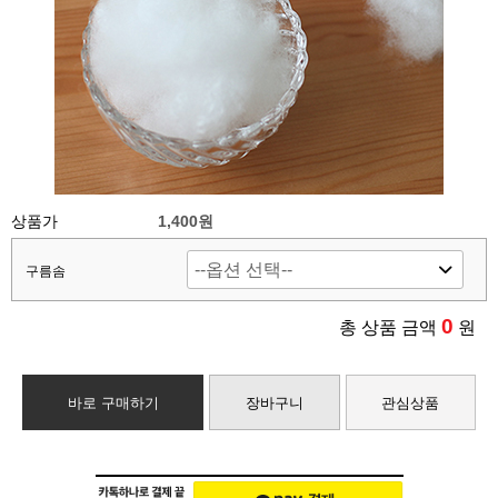
상품가
1,400원
구름솜
0
총 상품 금액
원
바로 구매하기
장바구니
관심상품