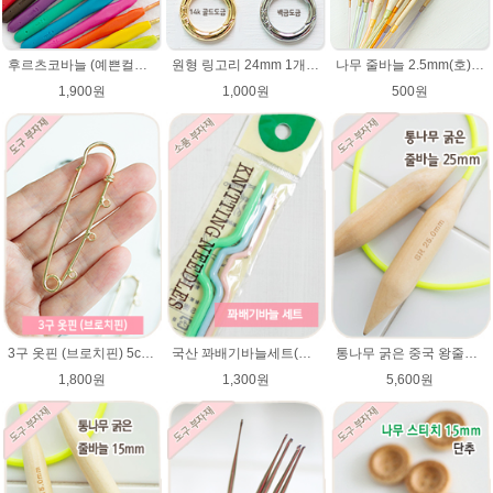
후르츠코바늘 (예쁜컬러 12색상)뜨개바늘 알루미늄코바늘
원형 링고리 24mm 1개/가방부자재/원터치링/가방고리/태슬고리/열쇠고리 가방고리 키링 부자재
나무 줄바늘 2.5mm(호)~12mm(호) 대바늘 나무바늘 뜨개용품 뜨개도구
1,900원
1,000원
500원
3구 옷핀 (브로치핀) 5cm,7cm 사이즈
국산 꽈배기바늘세트(대/중/소) / 활형스타일
통나무 굵은 중국 왕줄바늘(25mm)/총길이 82~84cm/루피망고모자뜨기 줄바늘/굵은대바늘/컨트리/컨트리뉴/매직소프트
1,800원
1,300원
5,600원