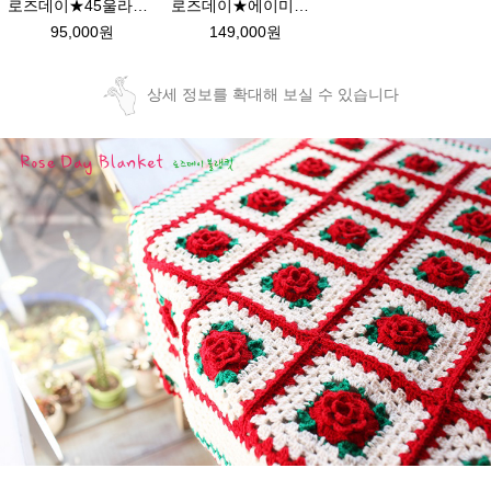
로즈데이★45울라인 블랭킷뜨기 북유럽스타일 뜨개질 손뜨개 이불뜨기 diy
로즈데이★에이미울 블랭킷DIY 크리스마스 장미블랭킷 코바늘뜨기 뜨개질
95,000원
149,000원
상세 정보를 확대해 보실 수 있습니다