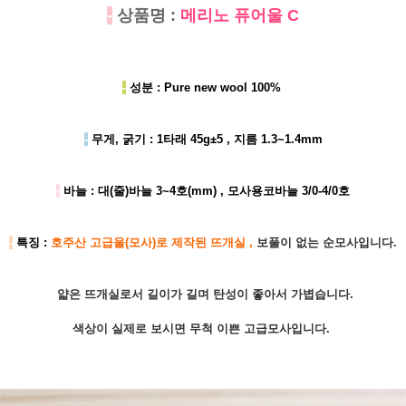
-
상품명 :
메리노 퓨어울 C
-
성분 : Pure new wool 100%
-
무게, 굵기 : 1타래 45g±5 , 지름 1.3~1.4mm
-
바늘 : 대(줄)바늘 3~4호(mm) , 모사용코바늘 3/0-4/0호
-
특징 :
호주산 고급울(모사)로 제작된 뜨개실 ,
보풀이 없는 순모사입니다.
얇은 뜨개실로서 길이가 길며 탄성이 좋아서 가볍습니다.
색상이 실제로 보시면 무척 이쁜 고급모사입니다.