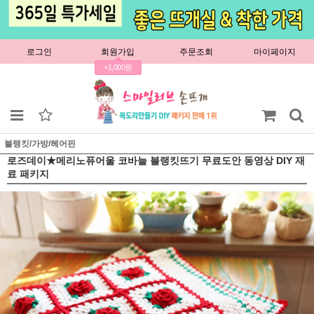
로그인
회원가입
주문조회
마이페이지
+1,000원
블랭킷/가방/헤어핀
로즈데이★메리노퓨어울 코바늘 블랭킷뜨기 무료도안 동영상 DIY 재
료 패키지