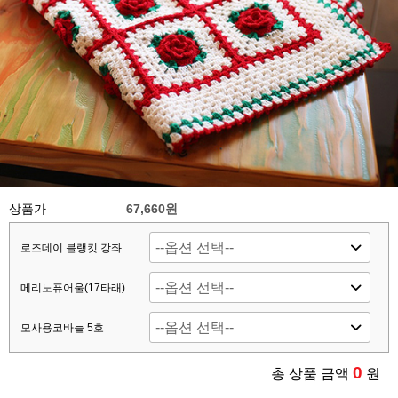
상품가
67,660원
로즈데이 블랭킷 강좌
메리노퓨어울(17타래)
모사용코바늘 5호
0
총 상품 금액
원