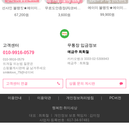
에이미 블랭킷★에이미울 뜨개실DIY 북유럽블랭킷 코바늘뜨기/손뜨개블랭킷 부드러운 털실
선샤인 블랭킷★에이미울 뜨개실 DIY 아기이불 코바늘뜨기/베이비 이불뜨기 / 손뜨개블랭킷 부드러운 털실
무료도안증정(A)코바늘 그물가방 네트백 패키지 (종이도안+ 엘레강스 1타래)/코바늘가방/코바늘 그물가방 도안/그물백 니트가방/면사/여름뜨개실 미스바틱/코바늘뜨기
99,900원
67,200원
3,600원
고객센터
무통장 입금정보
예금주 최회철
010-9916-0579
카카오뱅크 3333-02-5306943
010-9916-0579
예금주 : 최회철
뜨개질 뜨는법 질문은
쇼핑몰게시판에 글 남겨주세요
smilelove_79@네이버
고객센터 연결
상품 문의 게시판
이용안내
이용약관
개인정보처리방침
PC버전
행복한 취미세상
대표 : 최회철 ㅣ 개인정보 보호 책임자 : 김미정
사업자 등록번호 : 617-34-97481
통신판매업신고번호 : 2013-부산해운-0118호