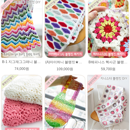
B-1 지그재그그래니 블랭킷★메리노퓨어울 뜨개실 코바늘뜨기(뜨개실 20타래+도안증정)/봄 블랭킷뜨기/가을 북유럽블랭킷 뜨개질
(A)마이허니 블랭킷★에이미울 뜨개실DIY 손뜨개무릎담요/ 코바늘블랭킷
B해피니스 헥사곤 블랭킷뜨기★메리노퓨어울 DIY 재료 패키지(뜨개실 15타래+도안증정)/봄 블랭킷뜨기 / 가을 북유럽블랭킷 코바늘뜨기
74,000원
109,000원
59,700원