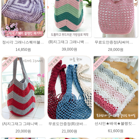
(B)지그재그 그래니백 배색 코바늘뜨기 메이크업 가방 뜨개실 뜨개질 DIY
정사각 그래니스퀘어블랭킷 DIY코바늘뜨기★파스텔뜨개실 무릎담요뜨개질 블랭킷뜨기
무료도안증정(A)써머니트 토트백 패키지 (종이도안+ ★다올한지 4타래)/코바늘가방/여름니트백 니트백 여름가방
39,000원
14,850원
28,000원
선샤인★배색★블랭킷★에이미울 뜨개실DIY 코바늘 블랭킷뜨기 뜨개질
(A)지그재그 그래니백 배색 코바늘뜨기 아리아 가방 뜨개실 뜨개질 DIY
무료도안증정(B)코바늘 그물가방 네트백 패키지 (종이도안+ ★다올한지 3타래)/코바늘가방/코바늘 그물가방 도안/그물백 니트가방/코바늘뜨기
61,600원
20,000원
21,000원