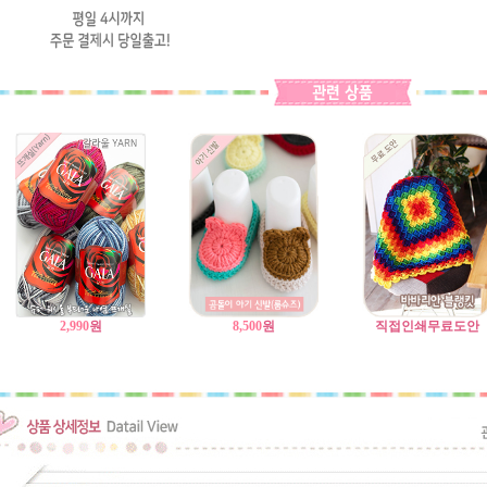
2,990
원
8,500
원
직접인쇄무료도안