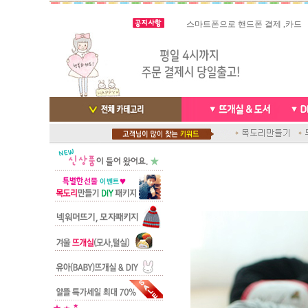
스마트폰으로 핸드폰 결제 ,카드
실시간 결
빠른 당일발송/ 거의 그 다음날
배송완료 /