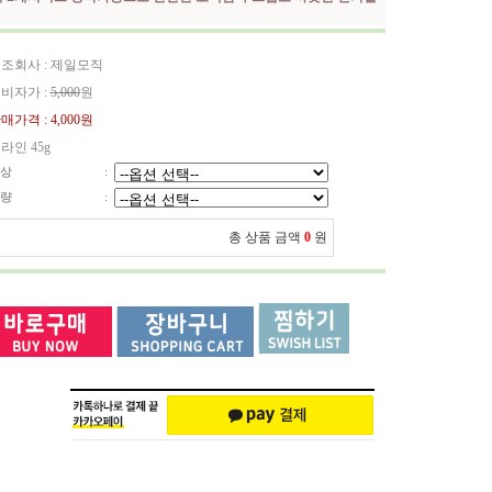
조회사 : 제일모직
비자가 :
5,000
원
매가격 :
4,000원
라인 45g
상
:
량
:
총 상품 금액
0
원