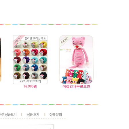
69,900
원
직접인쇄무료도안