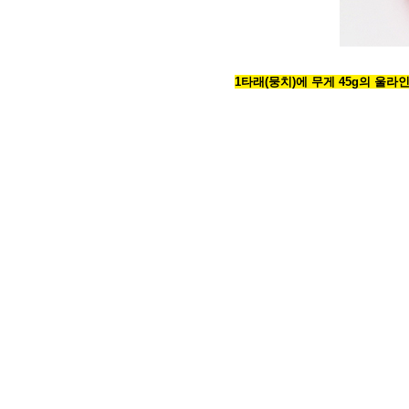
1타래(뭉치)에 무게 45g의 울라