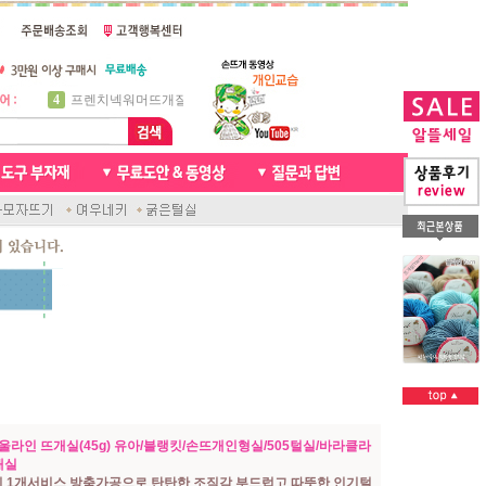
5
비니방울모자 동영상
6
꽈배기목도리
7
천연가죽 핸드메이드라벨
8
신생아모자뜨기
9
아기목도리뜨개질
10
손뜨개인형
1
자라무늬 목도리뜨기
2
브라이언 꽈배기목도리
3
앤디목도리
4
프렌치넥워머뜨개질
1 울라인 뜨개실(45g) 유아/블랭킷/손뜨개인형실/505털실/바라클라
개실
시 1개서비스 방축가공으로 탄탄한 조직감 부드럽고 따뜻한 인기털