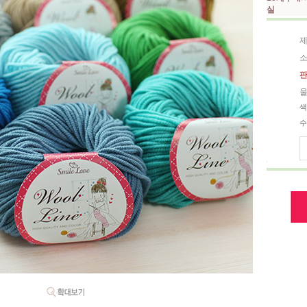
실
제
소
판
울
색
수