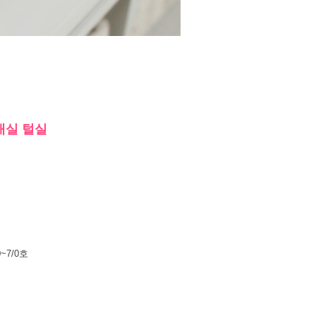
뜨개실 털실
~7/0호