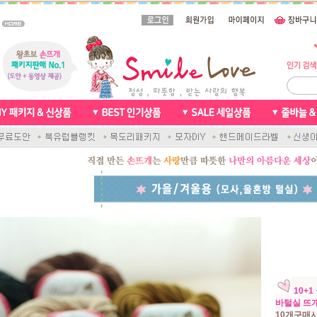
10+
바털실 뜨
10개구매