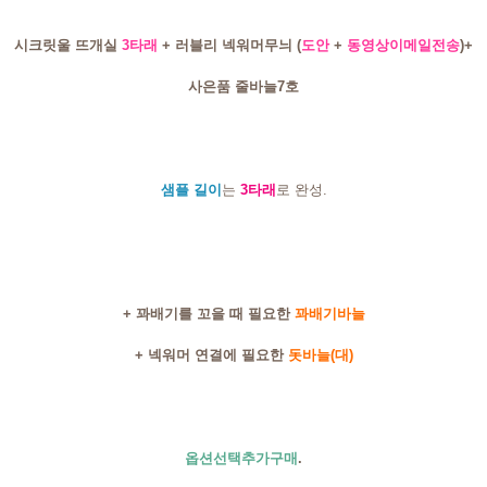
시크릿울 뜨개실
3타래
+ 러블리 넥워머무늬
(
도안
+
동영상이메일전송
)+
사은품 줄바늘7호
샘플 길이
는
3타래
로 완성.
+ 꽈배기를 꼬을 때 필요한
꽈배기바늘
+ 넥워머 연결에 필요한
돗바늘(대)
옵션선택추가구매
.