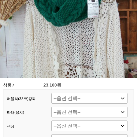
상품가
23,100원
러블리(38코)강좌
타래(뭉치)
색상