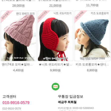
11,700원
28,000원
21,000원
앤디74코 모자★알파카폴로 뜨개실 모자뜨개질 손뜨개
★니트 귀도리뜨기★발렌타인울 뜨개실 DIY 뜨개질
키즈 도로롱모자★댄디울 모자뜨기(댄디울 2타래)
4,400원
9,900원
8,800원
고객센터
무통장 입금정보
예금주 최회철
010-9916-0579
카카오뱅크 3333-02-5306943
010-9916-0579