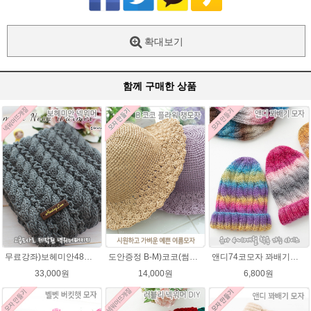
확대보기
함께 구매한 상품
무료강좌)보헤미안48넥워머뜨기★그레이스메리노울 뜨개실 털실 뜨개질
도안증정 B-M)코코(썸머라피아)바캉스 코바늘 모자뜨기 뜨개질
앤디74코모자 꽈배기★오슬로울 74코앤디모자도안 + 뜨개실 1볼)
33,000원
14,000원
6,800원