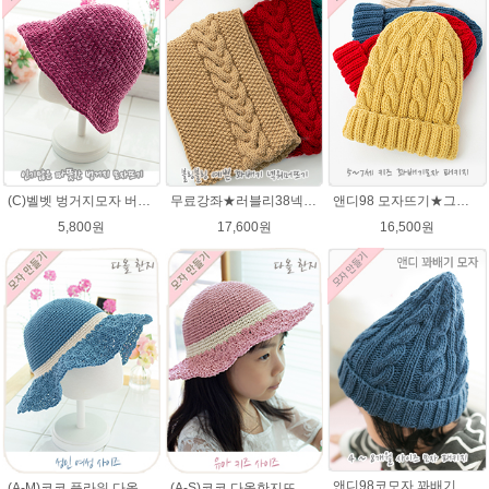
(C)벨벳 벙거지모자 버킷햇 코바늘뜨기벨벳모자뜨개질 패키지
무료강좌★러블리38넥워머★나코폴라 꽈배기넥워머뜨기 뜨개질
앤디98 모자뜨기★그레이스메리노울 털실 뜨개질 키즈 아기모자만들기 앤디모자
5,800원
17,600원
16,500원
앤디98코모자 꽈배기★에이미울 98코앤디모자도안 + 뜨개실 2타래)
(A-M)코코 플라워 다올 한지 챙모자 패키지 코바늘모자 여름모자 뜨개질
(A-S)코코 다올한지뜨개실 바캉스 코바늘 모자뜨기 뜨개질