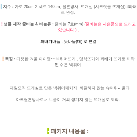
-
치수 :
가로 20cm X 세로 140cm, 울혼방사 뜨개실 (시크릿울 뜨개실) 3타래
로 완성.
-
샘플 제작 줄바늘 & 바늘류 :
줄바늘 7호(mm)
(줄바늘은 사은품으로 드리고
있습니다.) ,
꽈배기바늘 ,
돗바늘(대) 로 연결
-
특징 :
따뜻한 겨울 아이템~~넥워머뜨기 , 멍석뜨기와 꽈배기 뜨기로 제작
된 쉬운 넥워머
제일모직 뜨개실로 만든 넥워머패키지. 까칠하지 않는 슈퍼워시울과
아크릴혼방사로서 보풀이 거의 생기지 않는 뜨개실로 제작.
-
패키지 내용물 :