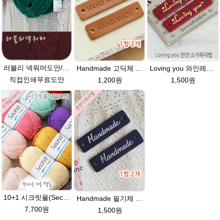
러블리 넥워머도안/뜨개질+뜨게질+뜨개실+뜨게실+무료패턴+메리목도리 멍석뜨기+꽈배기+손뜨개
Handmade 고딕체 네츄럴브라운 천연소가죽라벨 목도리 핸드메이드라벨
Loving you 와인레드★금박 천연 소가죽라벨 러빙유
직접인쇄무료도안
1,200원
1,500원
10+1 시크릿울(Secret Wool) 제일모직 뜨개실 목도리뜨기 모자털실
Handmade 필기체 진남색(은박 천연소가죽라벨
7,700원
1,500원