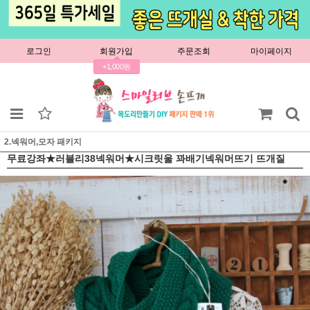
로그인
회원가입
주문조회
마이페이지
+1,000원
2.넥워머,모자 패키지
무료강좌★러블리38넥워머★시크릿울 꽈배기넥워머뜨기 뜨개질