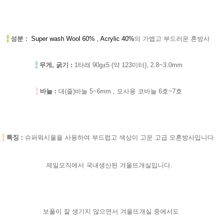
-
성분 :
Super wash Wool 60% , Acrylic 40%
의 가볍고 부드러운 혼방사
-
무게, 굵기 :
1타래 90g±5 (약 123미터), 2.8~3.0mm
-
바늘 :
대(줄)바늘 5~6mm , 모사용 코바늘 6호~7호
-
특징 :
슈퍼워시울을 사용하여 부드럽고 색상이 고운 고급 모혼방사입니다.
제일모직에서 국내생산된 겨울뜨개실입니다.
보풀이 잘 생기지 않으면서 겨울뜨개실 중에서도