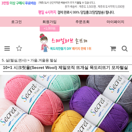
로그인
회원가입
주문조회
마이페이지
+1,000원
5. 실(털실,면사)
>
가을.겨울용 털실
10+1 시크릿울(Secret Wool) 제일모직 뜨개실 목도리뜨기 모자털실