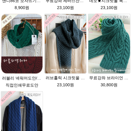
앤디86코 모자뜨기★시크릿울 초중학생용 꽈배기모자뜨기 뜨개질
무료강좌 세바스찬★시크릿울 꽈배기목도리뜨기
네오★시크릿울 목도리뜨기 손뜨개질 털실 뜨개질실
8,900원
23,100원
23,100원
러브홀릭 시크릿울 멍석뜨기 목도리 뜨개질패키지
무료강좌 브라이언 시크릿울 꽈배기 목도리뜨기 DIY
러블리 넥워머도안/뜨개질+뜨게질+뜨개실+뜨게실+무료패턴+메리목도리 멍석뜨기+꽈배기+손뜨개
23,100원
30,800원
직접인쇄무료도안