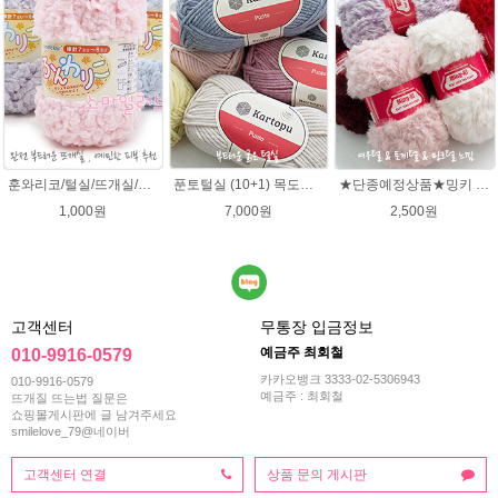
훈와리코/털실/뜨개실/뜨개질실/손뜨개실/목도리털실/뜨게실/뜨게질/손뜨개질실
푼토털실 (10+1) 목도리 푼토뜨개실 부드러운실
★단종예정상품★밍키 뜨개실/ 여우실/토끼실/밍키실/페이크퍼 얀
1,000원
7,000원
2,500원
고객센터
무통장 입금정보
예금주 최회철
010-9916-0579
카카오뱅크 3333-02-5306943
010-9916-0579
예금주 : 최회철
뜨개질 뜨는법 질문은
쇼핑몰게시판에 글 남겨주세요
smilelove_79@네이버
고객센터 연결
상품 문의 게시판