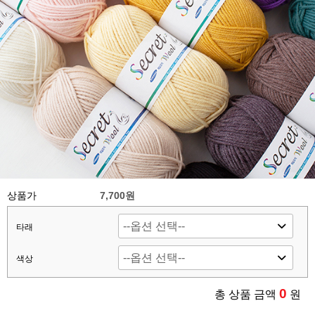
상품가
7,700
원
타래
색상
0
총 상품 금액
원