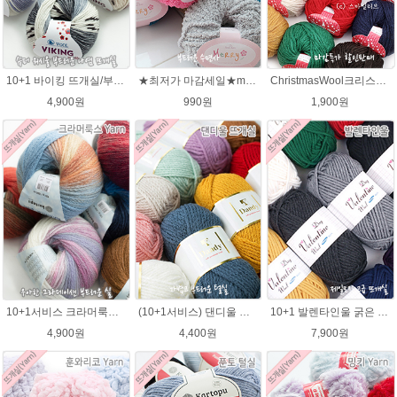
10+1 바이킹 뜨개실/부드러운 나염 아기털실 목도리실 Viking Yarn
★최저가 마감세일★merry메리/털실/수면뜨개실/뜨개질실/손뜨개실/목도리털실
ChristmasWool크리스마스울 털실 손뜨개 뜨개질 뜨개실
4,900원
990원
1,900원
10+1서비스 크라머룩스 털실/부드러운 나염뜨개실 목도리뜨개질 수입 그라데이션털실
(10+1서비스) 댄디울 뜨개실 프리미어울 뜨개질실 목도리뜨개질실
10+1 발렌타인울 굵은 뜨개실/뜨개질실/손뜨개실/목도리털실/제일모직뜨개실
4,900원
4,400원
7,900원