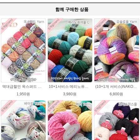
함께 구매한 상품
역대급할인 옥스퍼드 나염뜨개실 털실
10+1서비스 메리노퓨어울 C 손뜨개질 털실 뜨개실 블랭킷뜨기실
(10+1개 서비스)NAKO 오슬로울 그라데이션 털실 Oslo wool 뜨개실 나코오슬로울실
1,950원
3,980원
6,800원