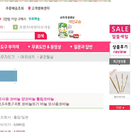
5
비니방울모자 동영상
6
꽈배기목도리
7
천연가죽 핸드메이드라벨
8
신생아모자뜨기
9
아기목도리뜨개질
10
손뜨개인형
1
자라무늬 목도리뜨기
2
브라이언 꽈배기목도리
3
앤디목도리
4
프렌치넥워머뜨개질
모사용 코바늘 양코바늘 튤립코바늘
5호,5-6호,7-8호 코바늘뜨기 바늘 모사용코바늘
조회사 : 튤립/일본
비자가 :
5,000
원