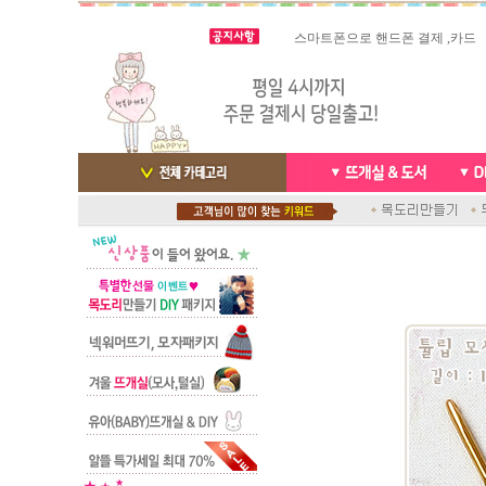
빠른 당일발송/ 거의 그 다음날
스마트폰으로 핸드폰 결제 ,카드
배송완료 /
실시간 결