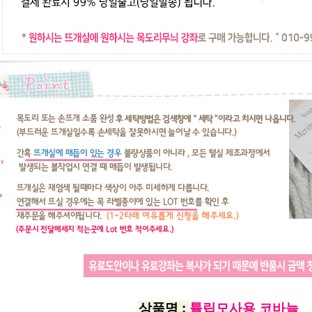
상품명 :
튤립모사용 코바늘