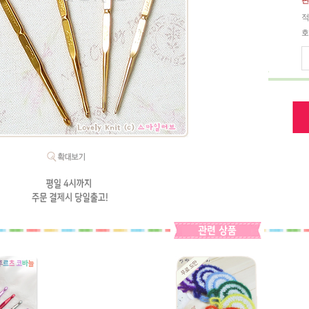
판
적
호