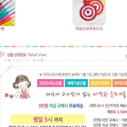
0
원
직접인쇄무료도안