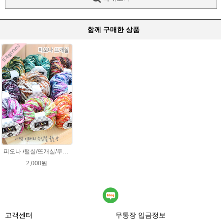
함께 구매한 상품
피오나 /털실/뜨개실/두꺼운 뜨개질실/ 부드러운 손뜨개실/목도리털실/목도리뜨기/뜨게질/손뜨개질실
2,000원
고객센터
무통장 입금정보