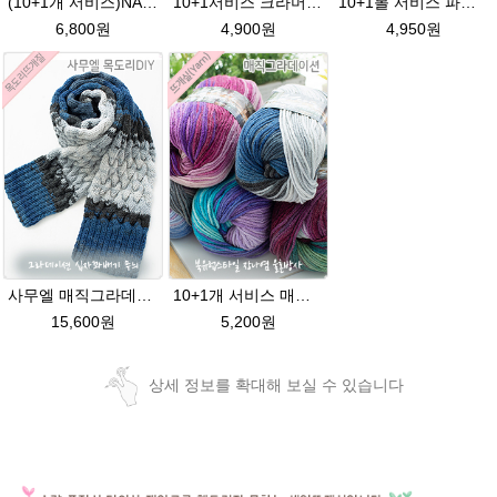
(10+1개 서비스)NAKO 오슬로울 그라데이션 털실 Oslo wool 뜨개실 나코오슬로울실
10+1서비스 크라머룩스 털실/부드러운 나염뜨개실 목도리뜨개질 수입 그라데이션털실
10+1볼 서비스 파스텔(Pastel) 뜨개질 그라데이션 털실 나염뜨개실
6,800원
4,900원
4,950원
사무엘 매직그라데이션 목도리뜨개질 이지프린트 털실 뜨개실
10+1개 서비스 매직그라데이션 나염뜨개실 가벼운 뜨개실 목도리 뜨개질 털실
15,600원
5,200원
상세 정보를 확대해 보실 수 있습니다