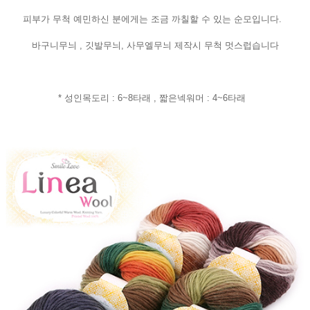
피부가 무척 예민하신 분에게는 조금 까칠할 수 있는 순모입니다.
바구니무늬 , 깃발무늬, 사무엘무늬 제작시 무척 멋스럽습니다
* 성인목도리 : 6~8타래 , 짧은넥워머 : 4~6타래