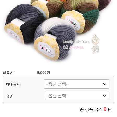
상품가
5,000
원
타래(뭉치)
색상
0
총 상품 금액
원