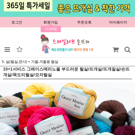
로그인
회원가입
주문조회
마이페이지
+1,000원
5. 실(털실,면사)
>
가을.겨울용 털실
10+1서비스 그레이스메리노울 부드러운 털실/뜨개실/뜨개질실/손뜨
개실/목도리털실/모자털실