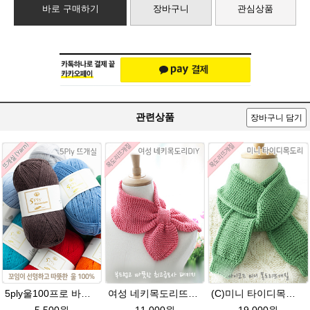
바로 구매하기
장바구니
관심상품
관련상품
장바구니 담기
5ply울100프로 바라클라바뜨개질 5플라이 고급뜨개실 90g (울 100%) 제일모직 생산 얇은굵기 순모사
여성 네키목도리뜨기 그레이스메리노울 뜨개실 2볼 DIY
(C)미니 타이디목도리★그레이스메리노울 미니목도리뜨기 아이코드 뜨개질