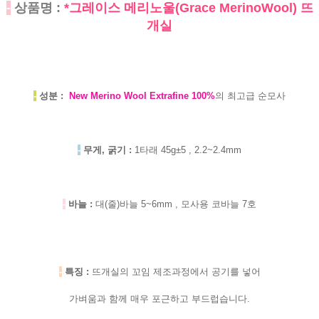
-
상품명 :
*그레이스 메리노울(Grace MerinoWool) 뜨
개실
-
성분 :
New Merino Wool Extrafine 100%
의 최고급 순모사
-
무게, 굵기 :
1타래 45g±5 , 2.2~2.4mm
-
바늘 :
대(줄)바늘 5~6mm , 모사용 코바늘 7호
-
특징 :
뜨개실의 꼬임 제조과정에서 공기를 넣어
가벼움과 함께 매우 포근하고 부드럽습니다.