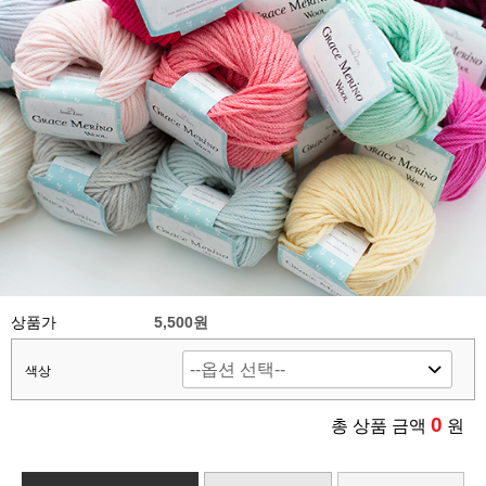
상품가
5,500원
색상
0
총 상품 금액
원