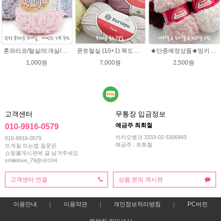
훈와리코/털실/뜨개실/뜨개질실/손뜨개실/목도리털실/뜨게실/뜨게질/손뜨개질실
푼토털실 (10+1) 목도리 푼토뜨개실 부드러운실
★단종예정상품★밍키 뜨개실/ 여우실/토끼실/밍키실/페이크퍼 얀
1,000원
7,000원
2,500원
고객센터
무통장 입금정보
예금주 최회철
010-9916-0579
카카오뱅크 3333-02-5306943
010-9916-0579
예금주 : 최회철
뜨개질 뜨는법 질문은
쇼핑몰게시판에 글 남겨주세요
smilelove_79@네이버
고객센터 연결
상품 문의 게시판
이용안내
이용약관
개인정보처리방침
PC버전