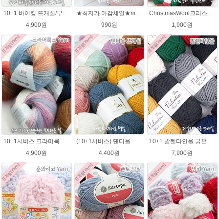
10+1 바이킹 뜨개실/부드러운 나염 아기털실 목도리실 Viking Yarn
★최저가 마감세일★merry메리/털실/수면뜨개실/뜨개질실/손뜨개실/목도리털실
ChristmasWool크리스마스울 털실 손뜨개 뜨개질 뜨개실
4,900원
990원
1,900원
10+1서비스 크라머룩스 털실/부드러운 나염뜨개실 목도리뜨개질 수입 그라데이션털실
(10+1서비스) 댄디울 뜨개실 프리미어울 뜨개질실 목도리뜨개질실
10+1 발렌타인울 굵은 뜨개실/뜨개질실/손뜨개실/목도리털실/제일모직뜨개실
4,900원
4,400원
7,900원