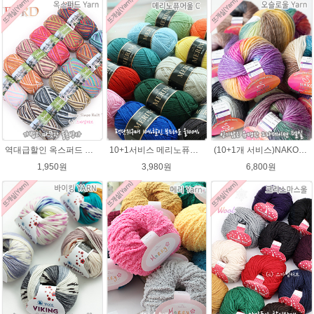
역대급할인 옥스퍼드 나염뜨개실 털실
10+1서비스 메리노퓨어울 C 손뜨개질 털실 뜨개실 블랭킷뜨기실
(10+1개 서비스)NAKO 오슬로울 그라데이션 털실 Oslo wool 뜨개실 나코오슬로울실
1,950원
3,980원
6,800원