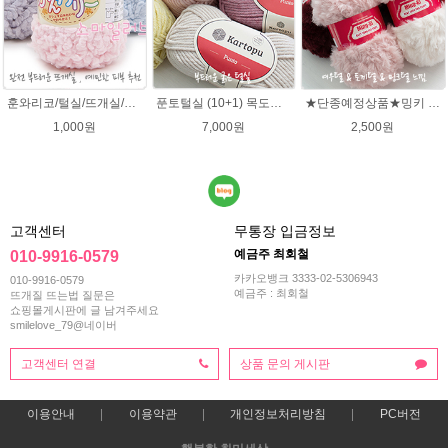
훈와리코/털실/뜨개실/뜨개질실/손뜨개실/목도리털실/뜨게실/뜨게질/손뜨개질실
푼토털실 (10+1) 목도리 푼토뜨개실 부드러운실
★단종예정상품★밍키 뜨개실/ 여우실/토끼실/밍키실/페이크퍼 얀
1,000원
7,000원
2,500원
고객센터
무통장 입금정보
예금주 최회철
010-9916-0579
카카오뱅크 3333-02-5306943
010-9916-0579
예금주 : 최회철
뜨개질 뜨는법 질문은
쇼핑몰게시판에 글 남겨주세요
smilelove_79@네이버
고객센터 연결
상품 문의 게시판
이용안내
이용약관
개인정보처리방침
PC버전