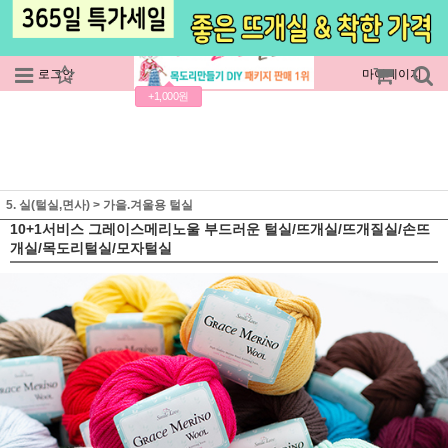
로그인
회원가입
주문조회
마이페이지
+1,000원
5. 실(털실,면사)
>
가을.겨울용 털실
10+1서비스 그레이스메리노울 부드러운 털실/뜨개실/뜨개질실/손뜨
개실/목도리털실/모자털실