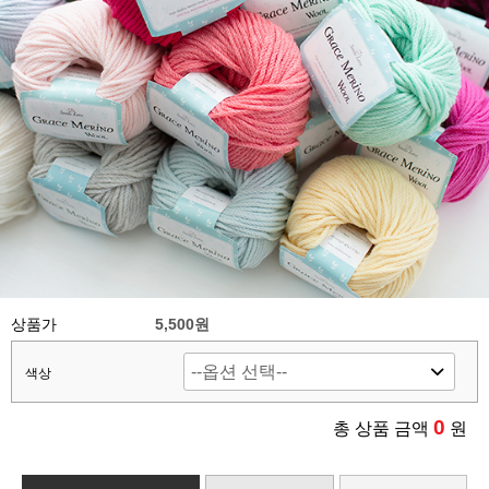
상품가
5,500원
색상
0
총 상품 금액
원