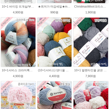
10+1 바이킹 뜨개실/부드러운 나염 아기털실 목도리실 Viking Yarn
★최저가 마감세일★merry메리/털실/수면뜨개실/뜨개질실/손뜨개실/목도리털실
ChristmasWool크리스마스울 털실 손뜨개 뜨개질 뜨개실
4,900원
990원
1,900원
10+1서비스 크라머룩스 털실/부드러운 나염뜨개실 목도리뜨개질 수입 그라데이션털실
(10+1서비스) 댄디울 뜨개실 프리미어울 뜨개질실 목도리뜨개질실
10+1 발렌타인울 굵은 뜨개실/뜨개질실/손뜨개실/목도리털실/제일모직뜨개실
4,900원
4,400원
7,900원