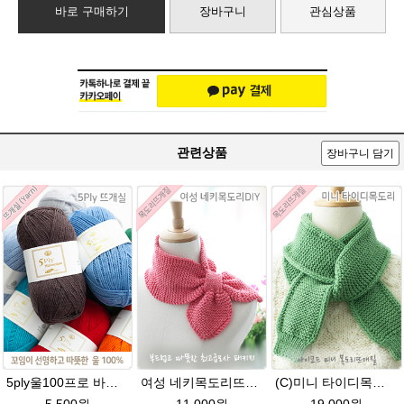
바로 구매하기
장바구니
관심상품
관련상품
장바구니 담기
5ply울100프로 바라클라바뜨개질 5플라이 고급뜨개실 90g (울 100%) 제일모직 생산 얇은굵기 순모사
여성 네키목도리뜨기 그레이스메리노울 뜨개실 2볼 DIY
(C)미니 타이디목도리★그레이스메리노울 미니목도리뜨기 아이코드 뜨개질