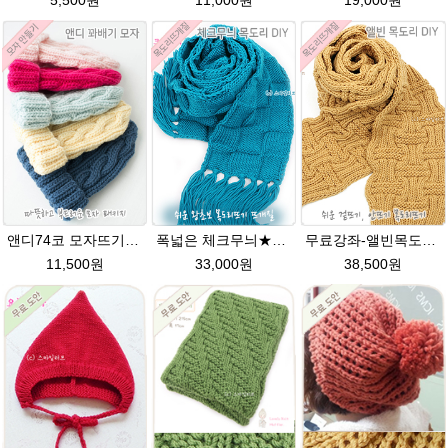
5,500원
11,000원
19,000원
앤디74코 모자뜨기★그레이스메리노울 털실 뜨개질 앤디모자
폭넓은 체크무늬★그레이스 커플목도리뜨기 털실 뜨개질
무료강좌-앨빈목도리★그레이스메리노울 뜨개실 뜨개질 DIY
11,500원
33,000원
38,500원