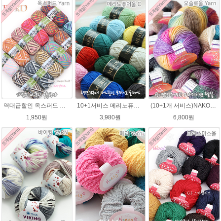
역대급할인 옥스퍼드 나염뜨개실 털실
10+1서비스 메리노퓨어울 C 손뜨개질 털실 뜨개실 블랭킷뜨기실
(10+1개 서비스)NAKO 오슬로울 그라데이션 털실 Oslo wool 뜨개실 나코오슬로울실
1,950원
3,980원
6,800원