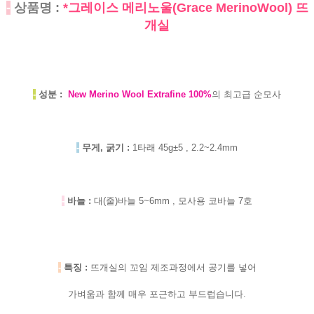
-
상품명 :
*그레이스 메리노울(Grace MerinoWool) 뜨
개실
-
성분 :
New Merino Wool Extrafine 100%
의 최고급 순모사
-
무게, 굵기 :
1타래 45g±5 , 2.2~2.4mm
-
바늘 :
대(줄)바늘 5~6mm , 모사용 코바늘 7호
-
특징 :
뜨개실의 꼬임 제조과정에서 공기를 넣어
가벼움과 함께 매우 포근하고 부드럽습니다.